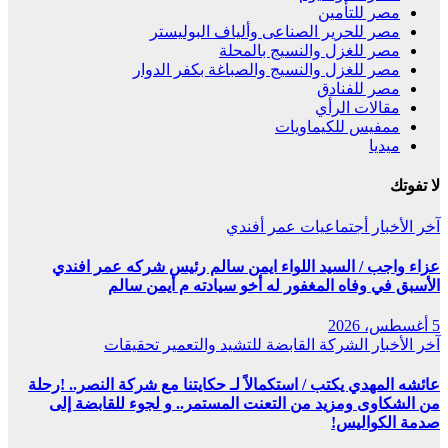
مصر للتأمين
مصر للحرير الصناعى وألياف البوليستر
مصر للغزل والنسيج بالمحلة
مصر للغزل والنسيج والصباغة بكفر الدوار
مصر للفنادق
مقالات الرأي
ممفيس للكيماويات
ميديا
لا تفوتك
آخر الأخبار
أجتماعيات
عمر أفندي
عزاء واجب / السيد اللواء ايمن سالم رئيس شركه عمر افندي
الأسبق في وفاه المغفور له أخو سيادته م أيمن سالم
5 أغسطس، 2026
آخر الأخبار
الشركة القابضة للتشيد والتعمير
تحقيقات
عائشه المهدي يكتب / استكمالاً لـ حكايتنا مع شركة النصر.. !رحلة
من الشكاوى ومزيد من التعنت المستمر.. و لجوء للقابضة إلى
صدمة الكواليس!