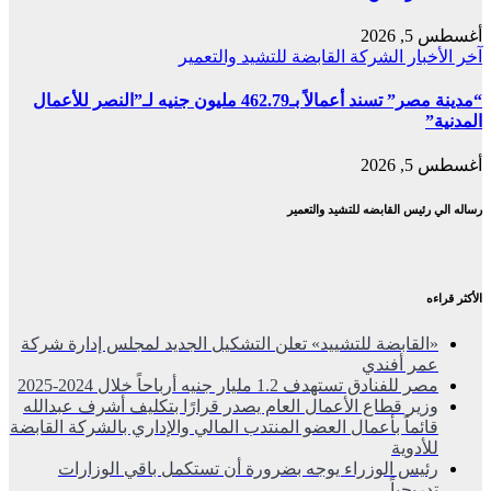
أغسطس 5, 2026
آخر الأخبار
الشركة القابضة للتشيد والتعمير
“مدينة مصر” تسند أعمالاً بـ462.79 مليون جنيه لـ”النصر للأعمال
المدنية”
أغسطس 5, 2026
رساله الي رئيس القابضه للتشيد والتعمير
الأكثر قراءه
«القابضة للتشييد» تعلن التشكيل الجديد لمجلس إدارة شركة
عمر أفندي
مصر للفنادق تستهدف 1.2 مليار جنيه أرباحاً خلال 2024-2025
وزير قطاع الأعمال العام يصدر قرارًا بتكليف أشرف عبدالله
قائماً بأعمال العضو المنتدب المالي والإداري بالشركة القابضة
للأدوية
رئيس الوزراء يوجه بضرورة أن تستكمل باقي الوزارات
تدريجياً