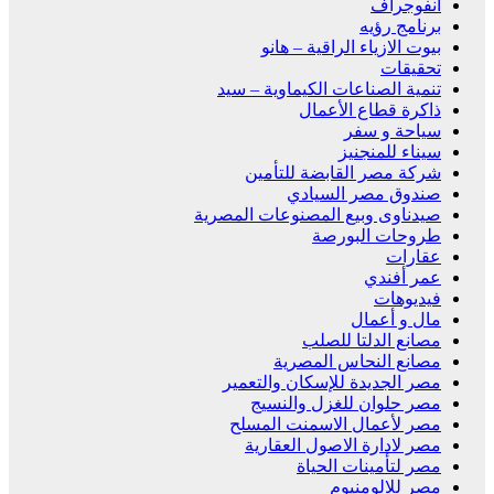
انفوجراف
برنامج رؤيه
بيوت الازياء الراقية – هانو
تحقيقات
تنمية الصناعات الكيماوية – سيد
ذاكرة قطاع الأعمال
سياحة و سفر
سيناء للمنجنيز
شركة مصر القابضة للتأمين
صندوق مصر السيادي
صيدناوى وبيع المصنوعات المصرية
طروحات البورصة
عقارات
عمر أفندي
فيديوهات
مال و أعمال
مصانع الدلتا للصلب
مصانع النحاس المصرية
مصر الجديدة للإسكان والتعمير
مصر حلوان للغزل والنسيج
مصر لأعمال الاسمنت المسلح
مصر لادارة الاصول العقارية
مصر لتأمينات الحياة
مصر للالومنيوم