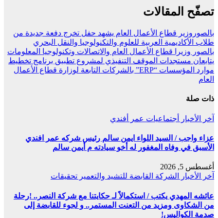
تصفّح المقالات
بالصوروزير قطاع الأعمال العام يشهد حفل تخرج دفعة جديدة من
طلاب الأكاديمية العربية للعلوم والتكنولوجيا والنقل البحري
بالصور وزيرا قطاع الأعمال العام والاتصالات وتكنولوجيا المعلومات
يتابعان مستجدات الموقف التنفيذي لمشروع تطبيق برنامج تخطيط
موارد المؤسسات “ERP” بالشركات التابعة لوزارة قطاع الأعمال
العام
ذات صلة
آخر الأخبار
أجتماعيات
عمر أفندي
عزاء واجب / السيد اللواء ايمن سالم رئيس شركه عمر افندي
الأسبق في وفاه المغفور له أخو سيادته م أيمن سالم
أغسطس 5, 2026
آخر الأخبار
الشركة القابضة للتشيد والتعمير
تحقيقات
عائشه المهدي يكتب / استكمالاً لـ حكايتنا مع شركة النصر.. !رحلة
من الشكاوى ومزيد من التعنت المستمر.. و لجوء للقابضة إلى
صدمة الكواليس!