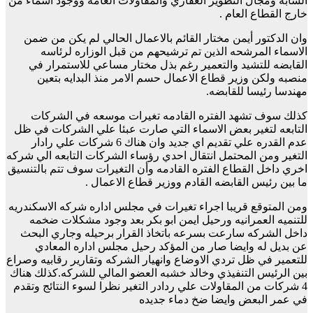
الشابه ومجال التطوير العقاري والمقاولات العامه ووجود اسماء من
خارج القطاع العام .
وان الدكتور أيمن مختار القائم بالاعمال الحالي لم يكن من ضمن
الاسماء المرشحه الذين تم ترشيحهم من قبل الوزاره لرئاسه
القابضه للتشيد والتعمير رغم بذل مختار مساعي للاستمرار في
منصبه ولكن وزير قطاع الاعمال حسم الامر منذ البدايه بتعين
مهندسا رئيسا للقابضه.
كذلك سوف تشهد الفتره القادمه تغيرات موسعه في الشركات
التابعه لتغير بعض الاسماء التي صارت عبئا علي الشركات في ظل
عدم القدره علي تقديم اي جديد وان هناك 6 شركات علي رادار
التغير ومن المحتمل انتقال احدي رؤساء الشركات التابعه الي شركه
اخري داخل القطاع الفتره القادمه وأن التغيرات سوف تتم بالتنسيق
ما بين رئيس القابضه القادم ووزير قطاع الاعمال .
ومن المتوقع قريبا اجراء تغيرات في مجلس اداره شركه الاسكندريه
للتنميه العمرانيه ورحيل ايمن ابو بكر بعد وجود مشكلات ضخمه
داخل الشركه سارعت بسرعه باتخاذ القرار برحيله وجاري البحث
عن بديل له وايضا صار من المؤكد رحيل مجلس اداره المعادي
للتعمير في ظل تردي الاوضاع وانهيار الشركه وتقارير رقابيه وصراع
بين الرئيس التنفيذي وخالد خشبه العضو المالي للشركه.كذلك هناك
4 شركات من المقاولات علي ردادر التغير نظرا لسوء النتائج وتقدم
في عمر البعض وايضا ضخ دماء جديده