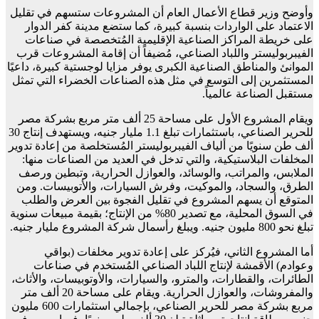
وأوضح وزير قطاع الأعمال العام أن المشروعات ستسهم في تقليل
الاعتماد على الواردات بنسبة كبيرة، كما ستضع مدينة كفر الدوار
على خريطة المراكز الصناعية الإقليمية المُتخصصة في صناعات
الفيبربوليستر واللباد الصناعي، مُضيفاً أن إقامة المشروعات قرب
الموانئ والمناطق الصناعية الكبرى يوفر مزايا لوجستية كبيرة، داعيًا
المستثمرين إلى التوسع في مثل هذه الصناعات الخضراء التي تمثل
مستقبل الصناعة عالمياً.
ويقام المشروع الأول على مساحة 25 ألف متر مربع بشركة مصر
للحرير الصناعي، باستثمارات تبلغ 1.1 مليار جنيه، ويستهدف إنتاج 30
ألف طن سنويًا من ألياف الفيبربوليستر المُستخلصة من إعادة تدوير
المخلفات البلاستيكية، والتي تدخل في العديد من الصناعات منها:
الملابس، والمراتب، والوسائد، والعوازل الحرارية، وتبطين ورصف
الطرق، والسجاد، والموكيت، وفرش السيارات، والأتوبيسات. ومن
المتوقع أن يسهم المشروع في تقليل الفجوة بين العرض والطلب
في السوق المحلية، مع تصدير 80% من الإنتاج؛ بقيمة مبيعات سنوية
تبلغ نحو 800 مليون جنيه. ويبلغ رأسمال شركة المشروع مليار جنيه.
أما المشروع الثاني، فيُركز على إعادة تدوير مخلفات (بواقي
وعوادم) الأقمشة لإنتاج اللباد الصناعي المُستخدم في صناعات
الطائرات، والقطارات، والمترو، والسيارات، والأوتوبيسات، والأثاث،
والمفروشات، والعوازل الحرارية. ويقام على مساحة 20 ألف متر
مربع بشركة مصر للحرير الصناعي، بإجمالي استثمارات 600 مليون