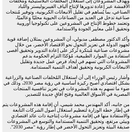
ويهدف المشروعان إلى استغلال المخلفات البلاستيكية ومُخلفات
الأقمشة عبر إعادة تدويرها لإنتاج ألياف الفيبربوليستر واللباد
الصناعي، بما يُساهم في تقليل الانبعاثات الكربونية، وتوفير مُنتجات
صناعية تدخل في العديد من الصناعات الحيوية محليًا وعالميًا،
وتعتمد خطوط الإنتاج في المشروعين على تكنولوجيا أوروبية
وتحقيق أعلى معايير الجودة والاستدامة.
وأكد الدكتور مصطفى مدبولي، أن المشروعين يمثلان إضافة قوية
لجهود الدولة في تعزيز التحول نحو الاقتصاد الأخضر، من خلال
مشروعات صناعية مُبتكرة تُركز على إعادة التدوير وتحقيق أقصى
استفادة من الموارد الطبيعية، مُؤكدًا التزام الحكومة بدعم
المشروعات التي تسهم في ايجاد فرص عمل جديدة وتقليل
الانبعاثات الكربونية وتحقيق أهداف التنمية المستدامة.
وأشار رئيس الوزراء إلى أن استغلال المُخلفات الصناعية والزراعية
بشكل اقتصادي أصبح ركيزة أساسية في رؤية مصر 2030، وذلك في
ضوء ما تسهم به هذه المشروعات في تعزيز تنافسية المنتجات
المصرية في الأسواق العالمية وفتح آفاقٍ جديدة للتصدير.
من جانبه، أكد المهندس محمد شيمي، أن إقامة هذه المشروعات يتم
في إطار خطة الوزارة لتعظيم استغلال أصول الشركات التابعة
والاستفادة منها في إقامة مشروعات إنتاجية ذات عائد اقتصادي
وبيئي مرتفع، وتحقيق التنمية المستدامة والتوسع في المشروعات
صديقة البيئة وتعزيز التحول الأخضر في إطار رؤية “مصر 2030”.