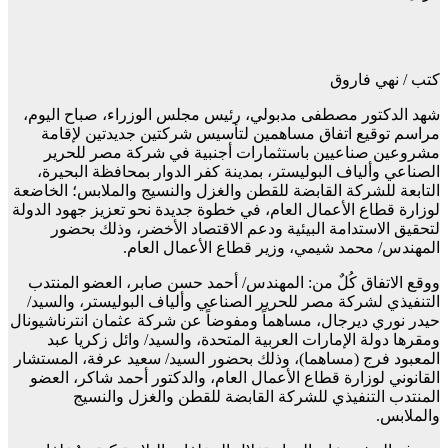
كتب / نهي فاروق
شهد الدكتور مصطفى مدبولي، رئيس مجلس الوزراء، صباح اليوم،
مراسم توقيع اتفاق مساهمين لتأسيس شركتين جديدتين لإقامة
مشروعين صناعيين باستثمارات أجنبية في شركة مصر للحرير
الصناعي وألياف البوليستر، بمدينة كفر الدوار بمحافظة البحيرة،
التابعة للشركة القابضة للقطن والغزل والنسيج والملابس؛ الخاضعة
لوزارة قطاع الأعمال العام، في خطوة جديدة نحو تعزيز جهود الدولة
لتحقيق الاستدامة البيئية ودعم الاقتصاد الأخضر، وذلك بحضور
المهندس/ محمد شيمي، وزير قطاع الأعمال العام.
ووقع الاتفاق كُلٌ من: المهندس/ أحمد حسن صابر، العضو المنتدب
التنفيذي لشركة مصر للحرير الصناعي وألياف البوليستر، والسيد/
حيدر نوري ديرجال، مساهماً ومفوضاً عن شركة عثمان انترناشيونال
ومقرها دولة الإمارات العربية المتحدة، والسيد/ وائل زكريا عبد
المعبود فرج (مساهما)، وذلك بحضور السيد/ سعيد عرفة، المستشار
القانوني لوزارة قطاع الأعمال العام، والدكتور أحمد شاكر، العضو
المنتدب التنفيذي للشركة القابضة للقطن والغزل والنسيج
والملابس.