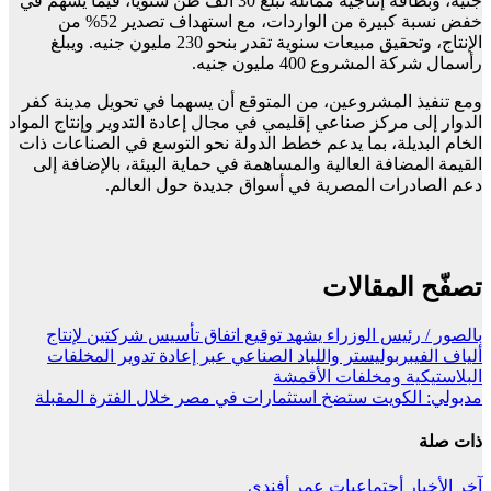
جنيه، وبطاقة إنتاجية مماثلة تبلغ 30 ألف طن سنويًا، فيما يسهم في
خفض نسبة كبيرة من الواردات، مع استهداف تصدير 52% من
الإنتاج، وتحقيق مبيعات سنوية تقدر بنحو 230 مليون جنيه. ويبلغ
رأسمال شركة المشروع 400 مليون جنيه.
ومع تنفيذ المشروعين، من المتوقع أن يسهما في تحويل مدينة كفر
الدوار إلى مركز صناعي إقليمي في مجال إعادة التدوير وإنتاج المواد
الخام البديلة، بما يدعم خطط الدولة نحو التوسع في الصناعات ذات
القيمة المضافة العالية والمساهمة في حماية البيئة، بالإضافة إلى
دعم الصادرات المصرية في أسواق جديدة حول العالم.
تصفّح المقالات
بالصور / رئيس الوزراء يشهد توقيع اتفاق تأسيس شركتين لإنتاج
ألياف الفيبربوليستر واللباد الصناعي عبر إعادة تدوير المخلفات
البلاستيكية ومخلفات الأقمشة
مدبولي: الكويت ستضخ استثمارات في مصر خلال الفترة المقبلة
ذات صلة
آخر الأخبار
أجتماعيات
عمر أفندي