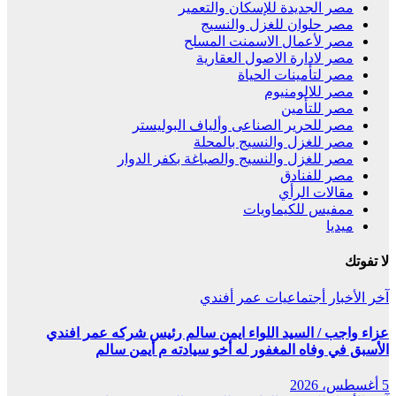
مصر الجديدة للإسكان والتعمير
مصر حلوان للغزل والنسيج
مصر لأعمال الاسمنت المسلح
مصر لادارة الاصول العقارية
مصر لتأمينات الحياة
مصر للالومنيوم
مصر للتأمين
مصر للحرير الصناعى وألياف البوليستر
مصر للغزل والنسيج بالمحلة
مصر للغزل والنسيج والصباغة بكفر الدوار
مصر للفنادق
مقالات الرأي
ممفيس للكيماويات
ميديا
لا تفوتك
آخر الأخبار
أجتماعيات
عمر أفندي
عزاء واجب / السيد اللواء ايمن سالم رئيس شركه عمر افندي
الأسبق في وفاه المغفور له أخو سيادته م أيمن سالم
5 أغسطس، 2026