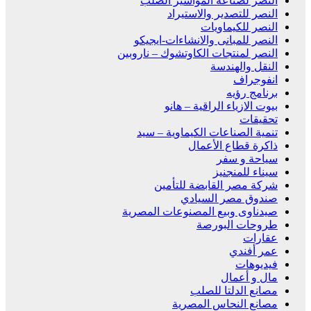
النصر لصناعة المواسير الصلب
النصر للتصدير والاستيراد
النصر للكيماويات
النصر للمبانى والانشاءات-ايجيكو
النصر لمنتجات الكاوتشوك – ناروبين
النقل والهندسة
انفوجراف
برنامج رؤيه
بيوت الازياء الراقية – هانو
تحقيقات
تنمية الصناعات الكيماوية – سيد
ذاكرة قطاع الأعمال
سياحة و سفر
سيناء للمنجنيز
شركة مصر القابضة للتأمين
صندوق مصر السيادي
صيدناوى وبيع المصنوعات المصرية
طروحات البورصة
عقارات
عمر أفندي
فيديوهات
مال و أعمال
مصانع الدلتا للصلب
مصانع النحاس المصرية