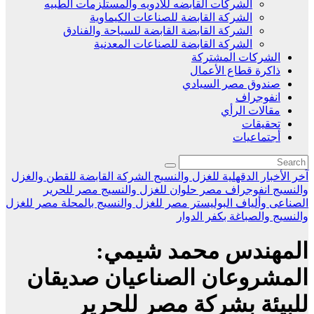
الشركات القابضه للادويه والمستلزمات الطبيه
الشركة القابضة للصناعات الكيماوية
الشركة القابضة القابضة للسياحة والفنادق
الشركة القابضة للصناعات المعدنية
الشركات المشتركة
ذاكرة قطاع الأعمال
صندوق مصر السيادي
انفوجراف
مقالات الرأي
تحقيقات
أجتماعيات
آخر الأخبار
الدقهلية للغزل والنسيج
الشركة القابضة للقطن والغزل
والنسيج
انفوجراف
مصر حلوان للغزل والنسيج
مصر للحرير
الصناعى وألياف البوليستر
مصر للغزل والنسيج بالمحلة
مصر للغزل
والنسيج والصباغة بكفر الدوار
المهندس محمد شيمي:
المشروعان الصناعيان صديقان
للبيئة بشركة مصر للحرير