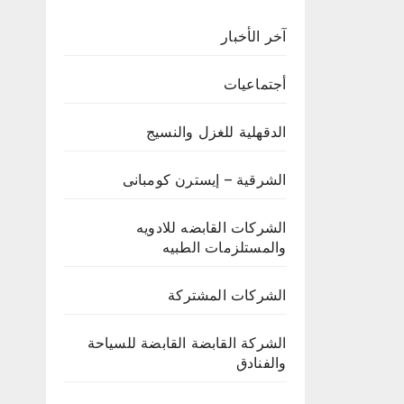
449478349542048360p.mp4?_=1
آخر الأخبار
أجتماعيات
الدقهلية للغزل والنسيج
الشرقية – إيسترن كومبانى
الشركات القابضه للادويه
والمستلزمات الطبيه
الشركات المشتركة
الشركة القابضة القابضة للسياحة
والفنادق