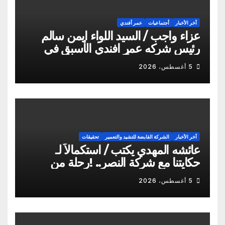
آخر الأخبار
أجتماعيات
عمر أفندي
عزاء واجب / السيد اللواء ايمن سالم
رئيس شركه عمر افندي الأسبق في
وفاه المغفور له أخو سيادته م أيمن
5 أغسطس، 2026
سالم
آخر الأخبار
الشركة القابضة للتشيد والتعمير
تحقيقات
عائشه المهدي يكتب / استكمالاً لـ
حكايتنا مع شركة النصر.. !رحلة من
الشكاوى ومزيد من التعنت المستمر.. و
5 أغسطس، 2026
لجوء للقابضة إلى صدمة الكواليس!