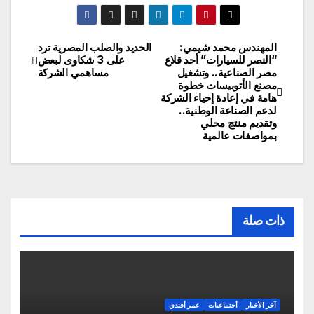
المهندس محمد شيمي:
الحديد والصلب المصرية ترد
تصفّح
“النصر للسيارات” أحد قلاع
على 3 شكاوى لبعض
مصر الصناعية.. وتشغيل
مساهمي الشركة
المقالات
مصنع الأتوبيسات خطوة
هامة في إعادة إحياء الشركة
لدعم الصناعة الوطنية..
وتقديم منتج محلي
بمواصفات عالمية
ذات صلة
آخر الأخبار
أجتماعيات
عمر أفندي