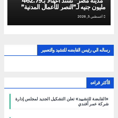
“مدينة مصر” تسند أعمالاً بـ462.79
مليون جنيه لـ”النصر للأعمال المدنية”
أغسطس 5, 2026
رساله الي رئيس القابضه للتشيد والتعمير
الأكثر قراءه
«القابضة للتشييد» تعلن التشكيل الجديد لمجلس إدارة
شركة عمر أفندي