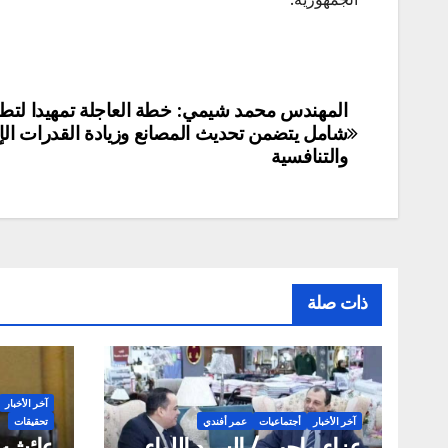
المهندس محمد شيمي: خطة العاجلة تمهيدا لتطو
تصفّح
شامل يتضمن تحديث المصانع وزيادة القدرات الإن
المقالات
والتنافسية
ذات صلة
آخر الأخبار
آخر الأخبار
أجتماعيات
عمر أفندي
تحقيقات
عزاء واجب / السيد اللواء
عائشه 