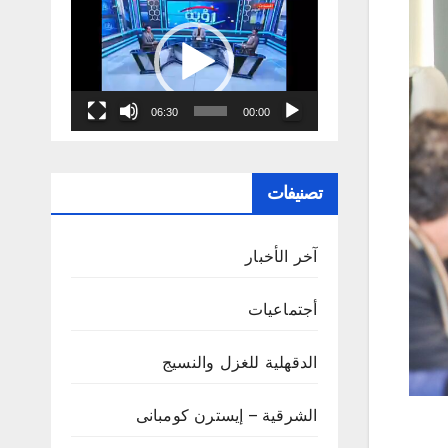
مشغل
الفيديو
06:30
00:00
تصنيفات
آخر الأخبار
أجتماعيات
الدقهلية للغزل والنسيج
الشرقية – إيسترن كومبانى