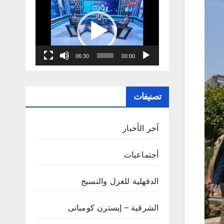
مشغل
الفيديو
06:30
00:00
تصنيفات
آخر الأخبار
أجتماعيات
الدقهلية للغزل والنسيج
الشرقية – إيسترن كومبانى