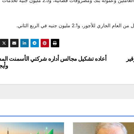
وانتقالات وخدمات مصالح وهيئات وتأمين ومكافأة لغير العاملين وعمولة بنك ومصروفات قضائية، و2.5 مليون جنيه لخدمات
قير
أعاده تشكيل مجالس أداره شركتي الأسمنت الم
وأيج