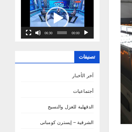
مشغل
الفيديو
06:30
00:00
تصنيفات
آخر الأخبار
أجتماعيات
الدقهلية للغزل والنسيج
الشرقية – إيسترن كومبانى