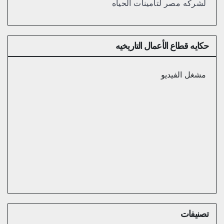
لشركه مصر لتامينات الحياه
حكايه قطاع الأعمال التاريخيه
مشغل الفيديو
error: Format(s) not supported or source(s) not found
تصنيفات
تحميل الملف: https://mpbsportal.com/wp-content/uploads/2023/03/FDownloader.net-449478349542048360p.mp4?_=1