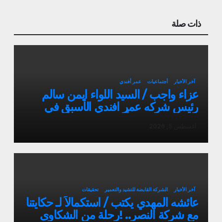
ذات صلة
آخر الأخبار
أجتماعيات
عمر أفندي
عزاء واجب / السيد اللواء ايمن سالم
رئيس شركه عمر افندي الأسبق في
وفاه المغفور له أخو سيادته م أيمن سالم
أغسطس 5, 2026
آخر الأخبار
الشركة القابضة للتشيد والتعمير
تحقيقات
عائشه المهدي يكتب / استكمالاً لـ حكايتنا
مع شركة النصر.. !رحلة من الشكاوى