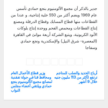
جدير بالذكر أن مجمع الألومنيوم بنجع حمادي تأسس
عام 1969 ويضم أكثر من 550 خلية إنتاجية، و عددا من
القطاعات منها قطاع المسابك وقطاع الدرفلة ومصنع
إنتاج القطاعات ومحمص الفحم ووحدة إنتاج بلوكات
الأنود الكربونية، ويتبع الشركة أربعة موانئ في القاهرة
(المعصرة- شرق النيل) والإسكندرية ونجع حمادي
وسفاجا
أرباح الحديد والصلب للمناجم
وزير قطاع الأعمال العام
تصفّح
ترتفع لأكثر من 113 مليون جنيه
ومحافظ قنا في جولة تفقدية
خلال 9 أشهر
لمصانع مجمع الألومنيوم بنجع
المقالات
حمادي ويلتقي أعضاء مجلس
النواب