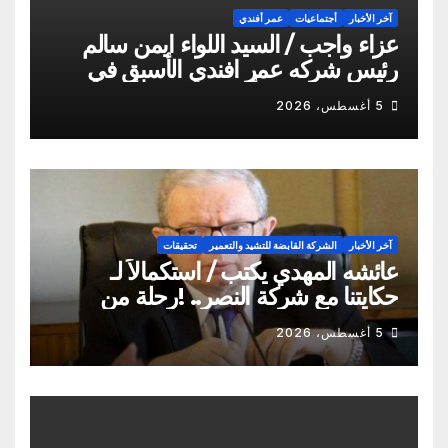
آخر الأخبار
أجتماعيات
عمر أفندي
عزاء واجب / السيد اللواء ايمن سالم
رئيس شركه عمر افندي الأسبق في
وفاه المغفور له أخو سيادته م أيمن
5 أغسطس، 2026
سالم
آخر الأخبار
الشركة القابضة للتشيد والتعمير
تحقيقات
عائشه المهدي يكتب / استكمالاً لـ
حكايتنا مع شركة النصر.. !رحلة من
الشكاوى ومزيد من التعنت المستمر.. و
5 أغسطس، 2026
لجوء للقابضة إلى صدمة الكواليس!