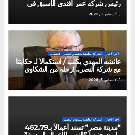
رئيس شركه عمر افندي الأسبق في
وفاه المغفور له أخو سيادته م أيمن سالم
أغسطس 5, 2026
آخر الأخبار
الشركة القابضة للتشيد والتعمير
تحقيقات
عائشه المهدي يكتب / استكمالاً لـ حكايتنا
مع شركة النصر.. !رحلة من الشكاوى
ومزيد من التعنت المستمر.. و لجوء
أغسطس 5, 2026
للقابضة إلى صدمة الكواليس!
آخر الأخبار
الشركة القابضة للتشيد والتعمير
“مدينة مصر” تسند أعمالاً بـ462.79
مليون جنيه لـ”النصر للأعمال المدنية”