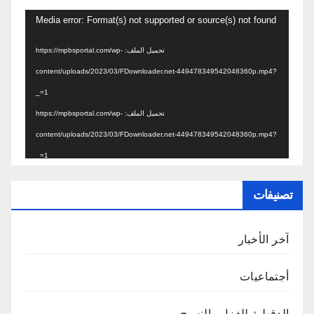
مشغل
Media error: Format(s) not supported or source(s) not found
الفيديو
تحميل الملف: https://mpbsportal.com/wp-
content/uploads/2023/03/FDownloader.net-449478349542048360p.mp4?
_=1
تحميل الملف: https://mpbsportal.com/wp-
content/uploads/2023/03/FDownloader.net-449478349542048360p.mp4?
_=1
تصنيفات
آخر الأخبار
أجتماعيات
الدقهلية للغزل والنسيج