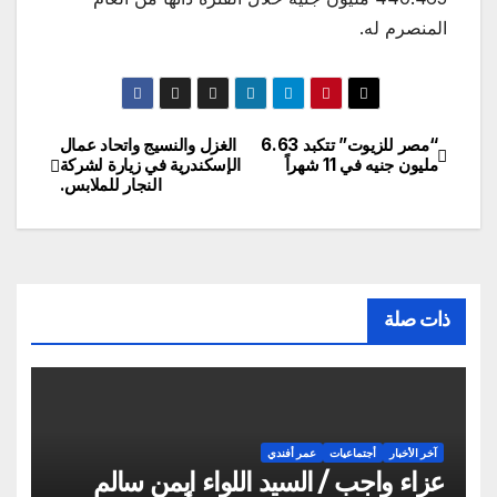
المنصرم له.
“مصر للزيوت” تتكبد 6.63
الغزل والنسيج واتحاد عمال
تصفّح
مليون جنيه في 11 شهراً
الإسكندرية في زيارة لشركة
النجار للملابس.
المقالات
ذات صلة
آخر الأخبار
أجتماعيات
عمر أفندي
عزاء واجب / السيد اللواء ايمن سالم