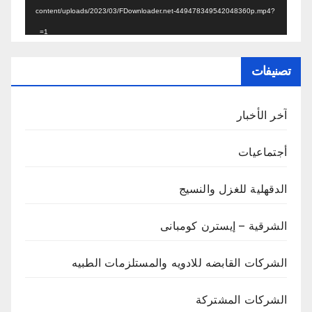
content/uploads/2023/03/FDownloader.net-449478349542048360p.mp4?
_=1
تصنيفات
آخر الأخبار
أجتماعيات
الدقهلية للغزل والنسيج
الشرقية – إيسترن كومبانى
الشركات القابضه للادويه والمستلزمات الطبيه
الشركات المشتركة