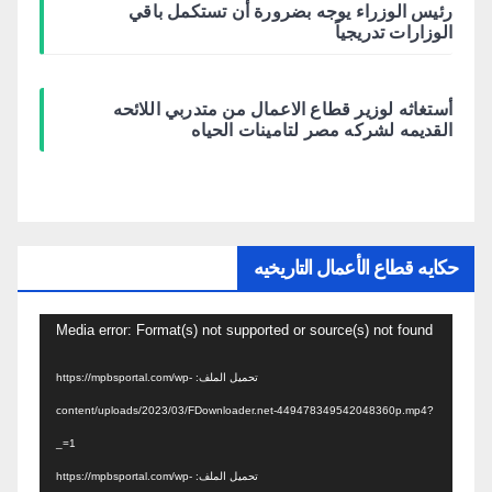
رئيس الوزراء يوجه بضرورة أن تستكمل باقي
الوزارات تدريجياً
أستغاثه لوزير قطاع الاعمال من متدربي اللائحه
القديمه لشركه مصر لتامينات الحياه
حكايه قطاع الأعمال التاريخيه
مشغل
Media error: Format(s) not supported or source(s) not found
الفيديو
تحميل الملف: https://mpbsportal.com/wp-
content/uploads/2023/03/FDownloader.net-449478349542048360p.mp4?
_=1
تحميل الملف: https://mpbsportal.com/wp-