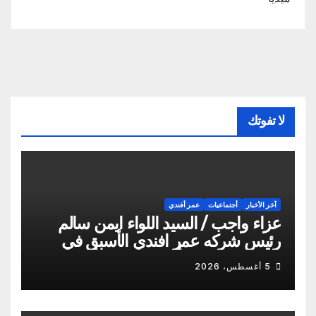
لا تفوتك
آخر الأخبار
أجتماعيات
عمر أفندي
عزاء واجب / السيد اللواء ايمن سالم
رئيس شركه عمر افندي الأسبق في
وفاه المغفور له أخو سيادته م أيمن
5 أغسطس، 2026
سالم