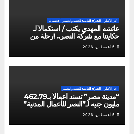
آخر الأخبار
الشركة القابضة للتشيد والتعمير
تحقيقات
عائشه المهدي يكتب / استكمالاً لـ
حكايتنا مع شركة النصر.. !رحلة من
الشكاوى ومزيد من التعنت المستمر.. و
5 أغسطس، 2026
لجوء للقابضة إلى صدمة الكواليس!
آخر الأخبار
الشركة القابضة للتشيد والتعمير
“مدينة مصر” تسند أعمالاً بـ462.79
مليون جنيه لـ”النصر للأعمال المدنية”
5 أغسطس، 2026