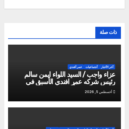
ذات صلة
آخر الأخبار
أجتماعيات
عمر أفندي
عزاء واجب / السيد اللواء ايمن سالم
رئيس شركه عمر افندي الأسبق في
وفاه المغفور له أخو سيادته م أيمن سالم
أغسطس 5, 2026