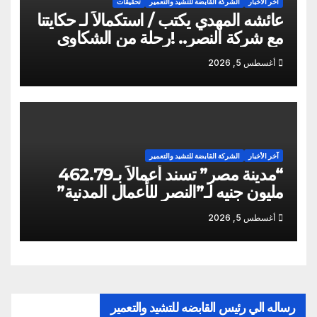
آخر الأخبار
الشركة القابضة للتشيد والتعمير
تحقيقات
عائشه المهدي يكتب / استكمالاً لـ حكايتنا
مع شركة النصر.. !رحلة من الشكاوى
ومزيد من التعنت المستمر.. و لجوء
أغسطس 5, 2026
للقابضة إلى صدمة الكواليس!
آخر الأخبار
الشركة القابضة للتشيد والتعمير
“مدينة مصر” تسند أعمالاً بـ462.79
مليون جنيه لـ”النصر للأعمال المدنية”
أغسطس 5, 2026
رساله الي رئيس القابضه للتشيد والتعمير