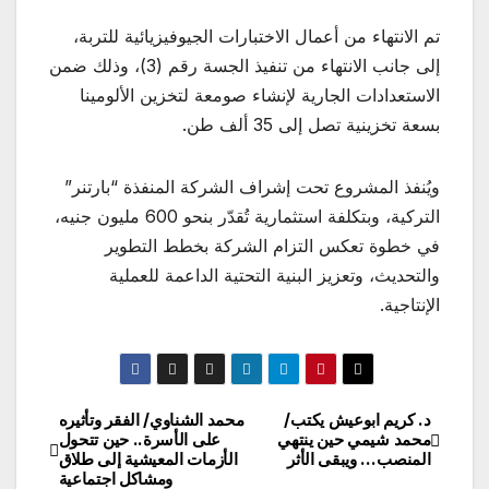
تم الانتهاء من أعمال الاختبارات الجيوفيزيائية للتربة،
إلى جانب الانتهاء من تنفيذ الجسة رقم (3)، وذلك ضمن
الاستعدادات الجارية لإنشاء صومعة لتخزين الألومينا
بسعة تخزينية تصل إلى 35 ألف طن.
ويُنفذ المشروع تحت إشراف الشركة المنفذة “بارتنر”
التركية، وبتكلفة استثمارية تُقدّر بنحو 600 مليون جنيه،
في خطوة تعكس التزام الشركة بخطط التطوير
والتحديث، وتعزيز البنية التحتية الداعمة للعملية
الإنتاجية.
د. كريم ابوعيش يكتب/
محمد الشناوي/ الفقر وتأثيره
تصفّح
محمد شيمي حين ينتهي
على الأسرة.. حين تتحول
المنصب… ويبقى الأثر
الأزمات المعيشية إلى طلاق
المقالات
ومشاكل اجتماعية