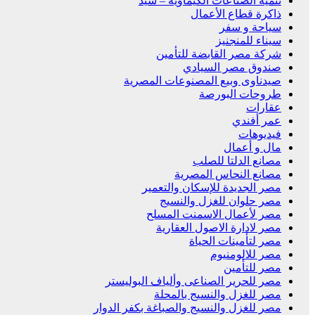
تنمية الصناعات الكيماوية – سيد
ذاكرة قطاع الأعمال
سياحة و سفر
سيناء للمنجنيز
شركة مصر القابضة للتأمين
صندوق مصر السيادي
صيدناوى وبيع المصنوعات المصرية
طروحات البورصة
عقارات
عمر أفندي
فيديوهات
مال و أعمال
مصانع الدلتا للصلب
مصانع النحاس المصرية
مصر الجديدة للإسكان والتعمير
مصر حلوان للغزل والنسيج
مصر لأعمال الاسمنت المسلح
مصر لادارة الاصول العقارية
مصر لتأمينات الحياة
مصر للالومنيوم
مصر للتأمين
مصر للحرير الصناعى وألياف البوليستر
مصر للغزل والنسيج بالمحلة
مصر للغزل والنسيج والصباغة بكفر الدوار