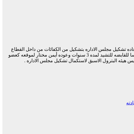
أعاده تشكيل مجلس الاداره بتشكيل من الكفائات من داخل القطاع
وخارجه وعلمت البوابه بأنه تم الأستقرار علي تعين مهندسا من الكفائات صاحبه الارقام والنجاحات المميزه رئيس احدي الشركات التابعه رئيسا للقابضه للتشيد لمده 3 سنوات وعوده أيمن مختار لموقعه كعضو
س هيئه البترول الاسبق لاستكمال تشكيل مجلس الاداره .
دته