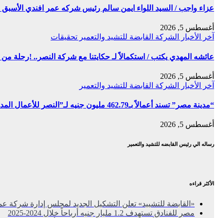
عزاء واجب / السيد اللواء ايمن سالم رئيس شركه عمر افندي الأسبق ف
أغسطس 5, 2026
آخر الأخبار
الشركة القابضة للتشيد والتعمير
تحقيقات
عائشه المهدي يكتب / استكمالاً لـ حكايتنا مع شركة النصر.. !رحلة م
أغسطس 5, 2026
آخر الأخبار
الشركة القابضة للتشيد والتعمير
“مدينة مصر” تسند أعمالاً بـ462.79 مليون جنيه لـ”النصر للأعمال المدنية”
أغسطس 5, 2026
رساله الي رئيس القابضه للتشيد والتعمير
الأكثر قراءه
«القابضة للتشييد» تعلن التشكيل الجديد لمجلس إدارة شركة عم
مصر للفنادق تستهدف 1.2 مليار جنيه أرباحاً خلال 2024-2025