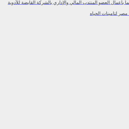
اً بأعمال العضو المنتدب المالي والإداري بالشركة القابضة للأدوية
مصر لتامينات الحياه