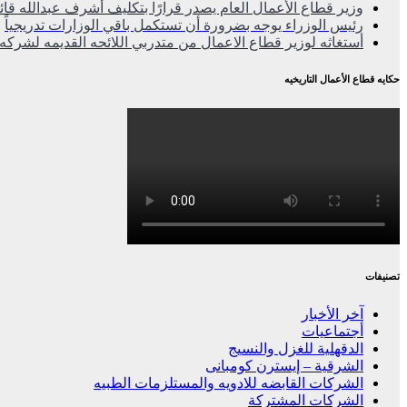
وزير قطاع الأعمال العام يصدر قرارًا بتكليف أشرف عبدالله قائم
رئيس الوزراء يوجه بضرورة أن تستكمل باقي الوزارات تدريجياً
أستغاثه لوزير قطاع الاعمال من متدربي اللائحه القديمه لشركه 
حكايه قطاع الأعمال التاريخيه
تصنيفات
آخر الأخبار
أجتماعيات
الدقهلية للغزل والنسيج
الشرقية – إيسترن كومبانى
الشركات القابضه للادويه والمستلزمات الطبيه
الشركات المشتركة