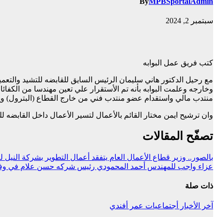
By
MPBSportalAdmin
سبتمبر 2, 2024
كتب فريق عمل البوابه
مع رحيل الدكتور هاني سليمان الرئيس السايق للقابضه للتشيد والتعم
منتدب مالي واستقدام عضو منتدب فني من خارج القطاع (البترول) ويجر
وان ترشيح ايمن مختار القائم بالأعمال لتسير الأعمال داخل القابضه ل
تصفّح المقالات
بالصور.. وزير قطاع الأعمال العام يتفقد أعمال التطوير بشركة النيل لل
عزاء واجب للمهندس أحمد المحمودي رئيس شركه حسن علام في وفاه ال
ذات صلة
آخر الأخبار
أجتماعيات
عمر أفندي