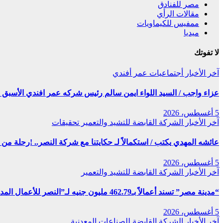
مصر للفنادق
مقالات الرأي
ممفيس للكيماويات
ميديا
لا تفوتك
آخر الأخبار
أجتماعيات
عمر أفندي
عزاء واجب / السيد اللواء ايمن سالم رئيس شركه عمر افندي الأسبق ف
5 أغسطس، 2026
آخر الأخبار
الشركة القابضة للتشيد والتعمير
تحقيقات
عائشه المهدي يكتب / استكمالاً لـ حكايتنا مع شركة النصر.. !رحلة م
5 أغسطس، 2026
آخر الأخبار
الشركة القابضة للتشيد والتعمير
“مدينة مصر” تسند أعمالاً بـ462.79 مليون جنيه لـ”النصر للأعمال المدنية”
5 أغسطس، 2026
آخر الأخبار
الشركة القابضة للصناعات المعدنية