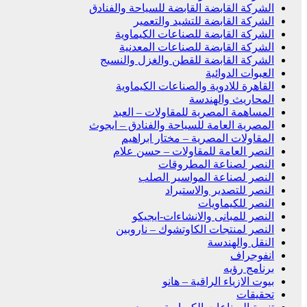
الشركة القابضة القابضة للسياحة والفنادق
الشركة القابضة للتشيد والتعمير
الشركة القابضة للصناعات الكيماوية
الشركة القابضة للصناعات المعدنية
الشركة القابضة للقطن والغزل والنسيج
العبوات الدوائية
القاهرة للادوية والصناعات الكيماوية
المحاريث والهندسة
المساهمة المصرية للمقاولات – العبد
المصرية العامة للسياحة والفنادق – ايجوث
المقاولات المصرية – مختار ابراهيم
النصر العامة للمقاولات – حسن علام
النصر لصناعة المطروقات
النصر لصناعة المواسير الصلب
النصر للتصدير والاستيراد
النصر للكيماويات
النصر للمبانى والانشاءات-ايجيكو
النصر لمنتجات الكاوتشوك – ناروبين
النقل والهندسة
انفوجراف
برنامج رؤيه
بيوت الازياء الراقية – هانو
تحقيقات