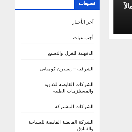
تصنيفات
لاً
ة”
آخر الأخبار
أجتماعيات
الدقهلية للغزل والنسيج
الشرقية – إيسترن كومبانى
الشركات القابضه للادويه
والمستلزمات الطبيه
الشركات المشتركة
الشركة القابضة القابضة للسياحة
والفنادق