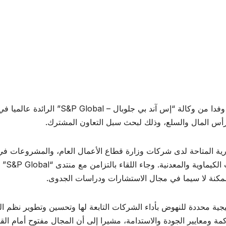
التقى المهندس محمد شيمي وزير قطاع الأعمال العام، وفدا من وكالة “إس آند بي جلوبال – S&P Global” الرائدة عالميا
اق رأس المال والسلع، وذلك لبحث سبل التعاون المشترك.
رية المتاحة لدى شركات وزارة قطاع الأعمال العام، والمشروعات في
قطاعات وأنشطة اقتصادية متنوعة خاصة في الصناعات الكيماوية والمعدنية. وجاء اللقاء بالتزامن مع منتدى “S&P Global”
ممكنة لا سيما في مجال الاستشارات ودراسات الجدوى.
ية محددة للنهوض بأداء الشركات التابعة لها وتحسين وتطوير نظم ا
مة ومعايير الجودة والاستدامة، مشيرا إلى أن المجال مفتوح أمام الق