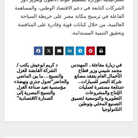
الشركات التابعة في دعم الاقتصاد الوطني، والمساهمة
الفاعلة في ترسيخ مكانة مصر على خريطة السياحة
العالمية، من خلال كيانات قوية وقادرة على المنافسة
وتحقيق التنمية المستدامة.
في زيارة مفاجئة.. المهندس
د كريم ابوعيش يكتب /
تصفّح
محمد شيمي وزير قطاع
الشركة القابضة للغزل
الأعمال العام يتفقد مصانع
والنسيج… ما بين الماضي
المقالات
شركة النصر للسيارات..
والحاضر”تحول جذري ونهضة
متابعة مستمرة لعمليات
مؤسسية تعيد صناعة الغزل
الإنتاج والمشروعات
والنسيج المصرية إلى
التطويرية والتوسعية لتعميق
الصدارة الاقتصادية”
التصنيع المحلي وتوطين
التكنولوجيا