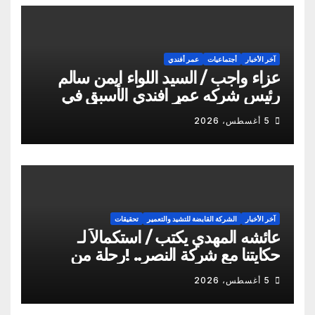
آخر الأخبار
أجتماعيات
عمر أفندي
عزاء واجب / السيد اللواء ايمن سالم
رئيس شركه عمر افندي الأسبق في
وفاه المغفور له أخو سيادته م أيمن
5 أغسطس، 2026
سالم
آخر الأخبار
الشركة القابضة للتشيد والتعمير
تحقيقات
عائشه المهدي يكتب / استكمالاً لـ
حكايتنا مع شركة النصر.. !رحلة من
الشكاوى ومزيد من التعنت المستمر.. و
5 أغسطس، 2026
لجوء للقابضة إلى صدمة الكواليس!