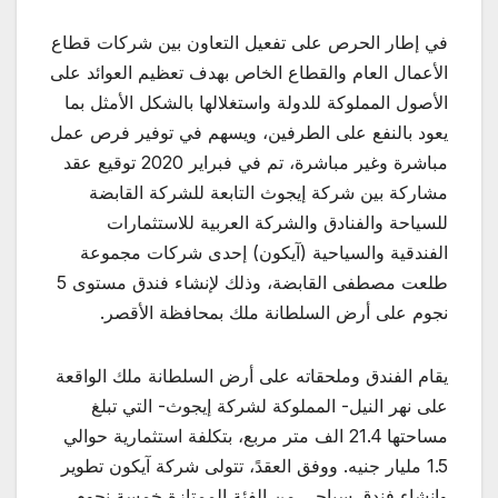
في إطار الحرص على تفعيل التعاون بين شركات قطاع
الأعمال العام والقطاع الخاص بهدف تعظيم العوائد على
الأصول المملوكة للدولة واستغلالها بالشكل الأمثل بما
يعود بالنفع على الطرفين، ويسهم في توفير فرص عمل
مباشرة وغير مباشرة، تم في فبراير 2020 توقيع عقد
مشاركة بين شركة إيجوث التابعة للشركة القابضة
للسياحة والفنادق والشركة العربية للاستثمارات
الفندقية والسياحية (آيكون) إحدى شركات مجموعة
طلعت مصطفى القابضة، وذلك لإنشاء فندق مستوى 5
نجوم على أرض السلطانة ملك بمحافظة الأقصر.
يقام الفندق وملحقاته على أرض السلطانة ملك الواقعة
على نهر النيل- المملوكة لشركة إيجوث- التي تبلغ
مساحتها 21.4 الف متر مربع، بتكلفة استثمارية حوالي
1.5 مليار جنيه. ووفق العقدً، تتولى شركة آيكون تطوير
وإنشاء فندق سياحي من الفئة الممتازة خمسة نجوم