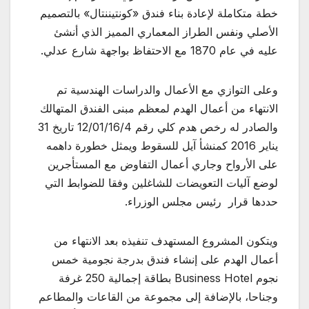
خطة متكاملة لإعادة بناء فندق «كونتيننتال» بالتصميم
الأصلي ونفس الطراز المعماري المميز الذي أنشئ
عليه في عام 1870 مع الاحتفاظ بواجهة شارع عدلي.
وعلى التوازي مع الأعمال والدراسات الهندسية تم
الانتهاء من أعمال الهدم لمعظم مبنى الفندق المتهالك
والصادر له رخص هدم كلي رقم 12/01/16/4 تاريخ 31
يناير 2016 كمنشأ آيل للسقوط ويمثل خطورة داهمه
على الأرواح وجاري أعمال التفاوض مع المستأجرين
لوضع آليات التعويضات للشاغلين وفقا للضوابط التي
حددها قرار رئيس مجلس الوزراء.
ويتكون المشروع المستهدف تنفيذه بعد الانتهاء من
أعمال الهدم على إنشاء فندق بدرجة نجومية خمس
نجوم Business Hotel بطاقة إجمالية 250 غرفة
وجناحا، بالإضافة إلى مجموعة من القاعات والمطاعم