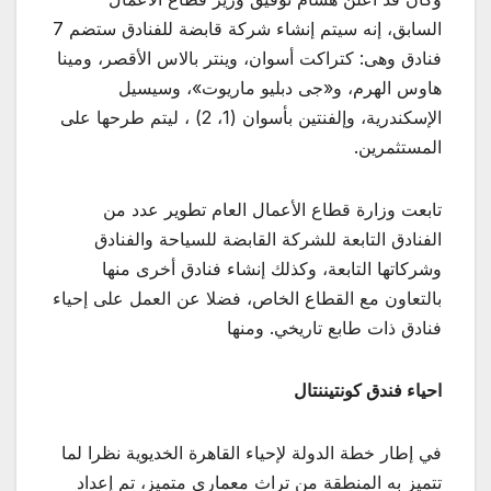
السابق، إنه سيتم إنشاء شركة قابضة للفنادق ستضم 7
فنادق وهى: كتراكت أسوان، وينتر بالاس الأقصر، ومينا
هاوس الهرم، و«جى دبليو ماريوت»، وسيسيل
الإسكندرية، وإلفنتين بأسوان (1، 2) ، ليتم طرحها على
المستثمرين.
تابعت وزارة قطاع الأعمال العام تطوير عدد من
الفنادق التابعة للشركة القابضة للسياحة والفنادق
وشركاتها التابعة، وكذلك إنشاء فنادق أخرى منها
بالتعاون مع القطاع الخاص، فضلا عن العمل على إحياء
فنادق ذات طابع تاريخي. ومنها
احياء فندق كونتيننتال
في إطار خطة الدولة لإحياء القاهرة الخديوية نظرا لما
تتميز به المنطقة من تراث معماري متميز، تم إعداد