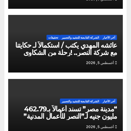
آخر الأخبار
الشركة القابضة للتشيد والتعمير
تحقيقات
عائشه المهدي يكتب / استكمالاً لـ حكايتنا
مع شركة النصر.. !رحلة من الشكاوى
ومزيد من التعنت المستمر.. و لجوء
أغسطس 5, 2026
للقابضة إلى صدمة الكواليس!
آخر الأخبار
الشركة القابضة للتشيد والتعمير
“مدينة مصر” تسند أعمالاً بـ462.79
مليون جنيه لـ”النصر للأعمال المدنية”
أغسطس 5, 2026