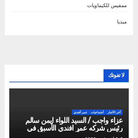
ممفيس للكيماويات
ميديا
لا تفوتك
آخر الأخبار
أجتماعيات
عمر أفندي
عزاء واجب / السيد اللواء ايمن سالم
رئيس شركه عمر افندي الأسبق في
وفاه المغفور له أخو سيادته م أيمن