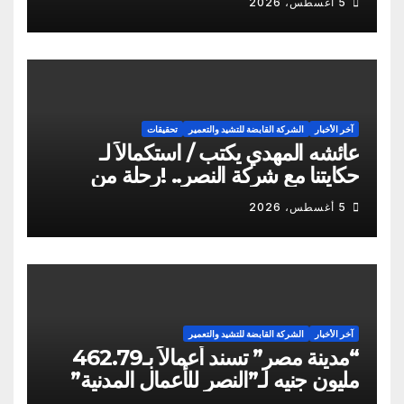
5 أغسطس، 2026
سالم
آخر الأخبار
الشركة القابضة للتشيد والتعمير
تحقيقات
عائشه المهدي يكتب / استكمالاً لـ
حكايتنا مع شركة النصر.. !رحلة من
الشكاوى ومزيد من التعنت المستمر.. و
5 أغسطس، 2026
لجوء للقابضة إلى صدمة الكواليس!
آخر الأخبار
الشركة القابضة للتشيد والتعمير
“مدينة مصر” تسند أعمالاً بـ462.79
مليون جنيه لـ”النصر للأعمال المدنية”