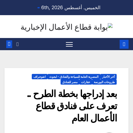
Ski
الخميس. أغسطس 6th, 2026
t
conten
آخر الأخبار
المصرية العامة للسياحة والفنادق - ايجوث
انفوجراف
طروحات البورصة
عقارات
مصر للفنادق
بعد إدراجها بخطة الطرح ..
تعرف على فنادق قطاع
الأعمال العام