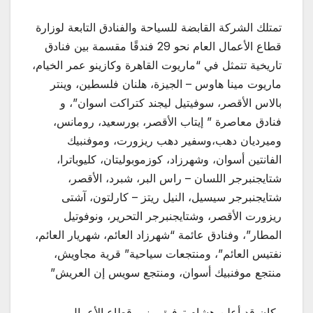
تمتلك الشركة القابضة للسياحة والفنادق التابعة لوزارة
قطاع الأعمال العام نحو 29 فندقًا مقسمة بين فنادق
تاريخية تتمثل في “ماريوت القاهرة وكازينو عمر الخيام،
ماريوت مينا هاوس – الجيزة، هلنان فلسطين، وينتر
بالاس الأقصر، سوفيتيل ليجند كتراكت اسوان”، و
فنادق معاصرة ” إيتاب الأقصر، بورسعيد، رومانس،
وميرديان دهب،وسفير دهب ريزورت، وموفنبيك
الفانتين أسوان، وشهرزاد، كوزموبوليتان، كليوباترا،
شتايجنبرجر اللسان – راس البر، شبرد، الأقصر،
شتايجنبرجر سيسيل، النيل ريتز – كارلتون، آشتى
ريزورت الأقصر، وشتايجنبرجر التحرير، ونوفوتيل
المطار”، وفنادق عائمة “شهرزاد العائم، شهريار العائم،
نفتيس العائم”، ومنتجعات سياحية” قرية مجاويش،
منتجع موفنبيك أسوان، ومنتجع سويس إن العريش”
وكان قد أعلن هشام توفيق وزير قطاع الأعمال