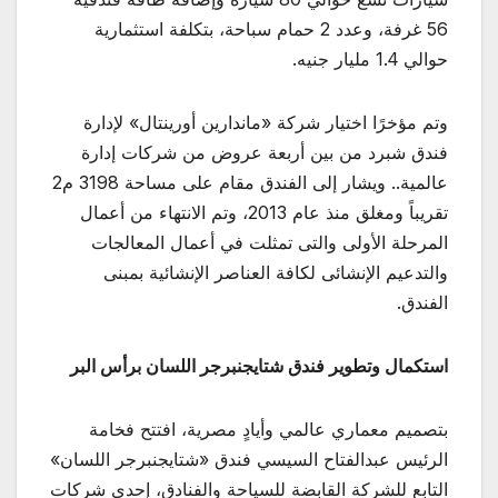
56 غرفة، وعدد 2 حمام سباحة، بتكلفة استثمارية
حوالي 1.4 مليار جنيه.
وتم مؤخرًا اختيار شركة «ماندارين أورينتال» لإدارة
فندق شبرد من بين أربعة عروض من شركات إدارة
عالمية.. ويشار إلى الفندق مقام على مساحة 3198 م2
تقريباً ومغلق منذ عام 2013، وتم الانتهاء من أعمال
المرحلة الأولى والتى تمثلت في أعمال المعالجات
والتدعيم الإنشائى لكافة العناصر الإنشائية بمبنى
الفندق.
استكمال وتطوير فندق شتايجنبرجر اللسان برأس البر
بتصميم معماري عالمي وأيادٍ مصرية، افتتح فخامة
الرئيس عبدالفتاح السيسي فندق «شتايجنبرجر اللسان»
التابع للشركة القابضة للسياحة والفنادق، إحدى شركات