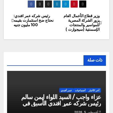
وزير قطاع الأعمال العام
رئيس شركه عمر افندي:
تصفّح
يزور الشركة المصرية
نحتاج ضخ استثمارت بقيمه
للمواسير والمنتجات
100 مليون جنيه
المقالات
الإسمنتية (سيجوارت )
ذات صلة
آخر الأخبار
أجتماعيات
عمر أفندي
عزاء واجب / السيد اللواء ايمن سالم
رئيس شركه عمر افندي الأسبق في
وفاه المغفور له أخو سيادته م أيمن سالم
أغسطس 5, 2026