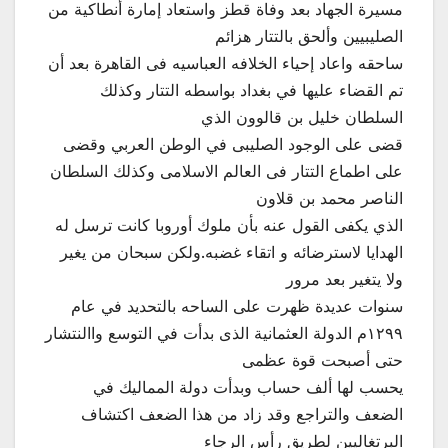
مسيرة الجهاد بعد وفاة قطز واستعاد إمارة أنطاكية من
الصليبيين وألحق بالتتار هزائم
ساحقه واعاد إحياء الخلافه العباسيه فى القاهرة بعد أن
تم القضاء عليها في بغداد بواسطه التتار وكذلك
السلطان خليل بن قالوون الذي
قضى على الوجود الصليبى في الوطن العربي وقضى
على اطماع التتار فى العالم الاسلامى وكذلك السلطان
الناصر محمد بن قلاون
الذي يكفى القول عنه بأن ملوك أوروبا كانت ترسل له
الهدايا لاسترضائه و اتقاء غضبه.ولكن سبحان من يغير
ولا يتغير بعد مرور
سنوات عديدة ظهرت على الساحه بالتحديد في عام
١٢٩٩م الدولة العثمانية الذى بدأت في التوسع واالنتشار
حتى أصبحت قوة عظمى
يحسب لها ألف حساب وبدأت دولة المماليك في
الضعف والتراجع وقد زاد من هذا الضعف اكتشاف
البرتغاليين لطريق رأس الرجاء