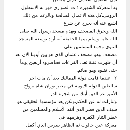
به المعركه الشهيره ذات الصوارى قهر به الاسطول
الرومي.كل هذه الاعمال الصالحة وبالرغم من ذلك
أشيع عنه أنه يخرج عن شرع
الله ويحرق المصحف ويهدم مسجد رسول الله صلى
الله عليه وسلم بينما الحقيقة أنه أراد توسعة المسجد
النبوي وجمع المسلمين على
مصحف وهو مصحف عثمان الذى هو بين أيدينا الان بعد
أن ظهرت فتنة تعدد القراءات.فحاصروه أربعين يوماً
حتى قتلوه وهو صائم.
٢ -عندما قامت دولة المماليك بعد أن مات اخر
سالطين الدولة الايوبيه في مصر توران شاه بزواج
الأمير عز الدين أيبك من شجرة الدر
وتنازلت له عن الحكم.ولكن يعد مؤسسها الحقيقى هو
سيف الدين قطز الذي أنقذ الأسلام والمسلمين من
خطر التتار الكفره وهزمهم في
معركة عين جالوت ثم الظاهر بيبرس الذي أكمل