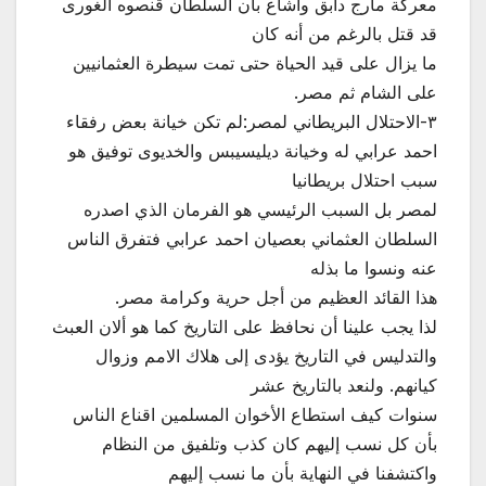
معركة مارج دابق واشاع بأن السلطان قنصوه الغورى
قد قتل بالرغم من أنه كان
ما يزال على قيد الحياة حتى تمت سيطرة العثمانيين
على الشام ثم مصر.
٣-الاحتلال البريطاني لمصر:لم تكن خيانة بعض رفقاء
احمد عرابي له وخيانة ديليسيبس والخديوى توفيق هو
سبب احتلال بريطانيا
لمصر بل السبب الرئيسي هو الفرمان الذي اصدره
السلطان العثماني بعصيان احمد عرابي فتفرق الناس
عنه ونسوا ما بذله
هذا القائد العظيم من أجل حرية وكرامة مصر.
لذا يجب علينا أن نحافظ على التاريخ كما هو ألان العبث
والتدليس في التاريخ يؤدى إلى هلاك الامم وزوال
كيانهم. ولنعد بالتاريخ عشر
سنوات كيف استطاع الأخوان المسلمين اقناع الناس
بأن كل نسب إليهم كان كذب وتلفيق من النظام
واكتشفنا في النهاية بأن ما نسب إليهم