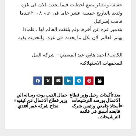
حقيقة.ولنفكر بضع لحظات فيما يحدث الان فى غزه
ولنعد بالتاريخ خمسة عشر عاما فى عام ٢٠٠٨عندما
قامت إسرائيل
بتدمير غزه عن أخرها ولم يلتفت العالم لها . فلماذا
يهتم العالم الان بكل ما يحدث فى غزه. وللحديث بقيه
الكاتب/ احمد هاني عبد المعطي – شركه النيل
للمجمهات الاستهلاكيه
بعد تأكيدات رحيل وزير قطاع
جمال الديب يوجه رساله الي
تصفّح
الاعمال بورصه الترشيحات
وزير قطاع الاعمال عن كيفيه
أستاذ جامعي ورئيس شركه
نجاح شركه عمر أفندي.
المقالات
قابضه أسبق في قائمه
الترشيحات.