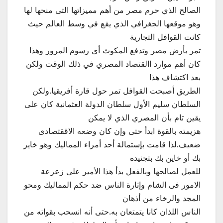
الصالح الذي حرم مصر من أهم مميزاتها التى منحها لها
وهو موقعها الجغرافي الذي يقع في وسط العالم حيث
كانت القوافل التجارية
تمر بأرض مصر وتدفع المكوث أى رسوم المرور وهذا
كان أهم موارد االقتصاد المصري في ذلك الوقت ولكن
بعد اكتشاف هذا
الطريق أصبحت القوافل تمر حول قارة أفريقيا.ولكن
السلطان سليم الأول سلطان الدولة العثمانية كان على
يقين تام بأن المصري الذي لا يمكن
هزيمته بالقوة ابدأ حتى وإن كان وضعه الاققتصادى
ضعيف.لذا قامت بإستمالة أحد أمراء المماليك وهو خاير
بك أو خاين بك بتجنيده
للعمل لصالحها وبالفعل بدأ هذا الأمير على زعزعة
الامور فى الشام وإثارة الناس ضد حكم المماليك ومحو
المجد والرخاء من أذهان
الناس اللذان كانا يتمتعان به.حتى أنه انسحب بقواته من