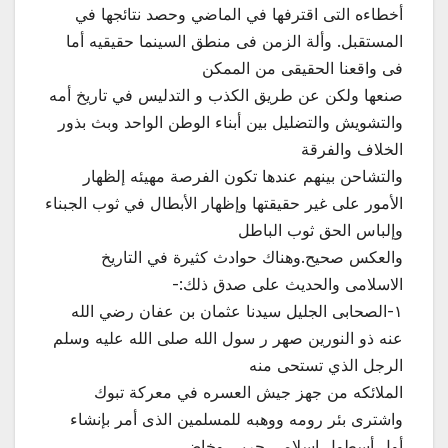
أخطاءه التى اقترفها في الماضي وحصد نتائجها في
المستقبل. وألة الزمن فى منطق السينما حقيقيه أما
فى واقعنا الحقيقى من الممكن
صنعها ولكن عن طريق الكذب و التدليس في تاريخ أمه
والتشويش والتضليل بين أبناء الوطن الواحد وبث بذور
الخلاف والفرقة
والتشاحن بينهم عندها تكون الفرصة مهيئه إلظهار
الأمور على غير حقيقتها وإظهار الأبطال في ثوب الجبناء
وإلباس الحق ثوب الباطل
والعكس صحيح.وهناك حوادث كثيرة في التاريخ
الاسلامى والحديث على صدق ذلك:-
١-الصحابى الجليل سيدنا عثمان بن عفان رضي الله
عنه ذو النورين صهر ر سول الله صلى الله عليه وسلم
الرجل الذي تستحى منه
الملائكه من جهز جيش العسره في معركة تبوك
واشترى بئر رومه ووهبه للمسلمين الذى أمر بإنشاء
أول أسطول اسلامى حربى وخاض