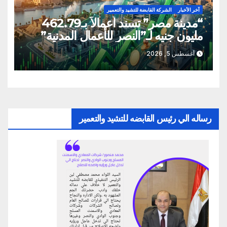
آخر الأخبار
الشركة القابضة للتشيد والتعمير
“مدينة مصر” تسند أعمالاً بـ462.79
مليون جنيه لـ”النصر للأعمال المدنية”
أغسطس 5, 2026
رساله الي رئيس القابضه للتشيد والتعمير