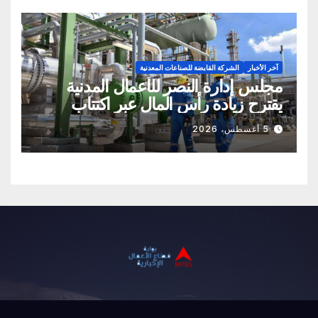
آخر الأخبار
الشركة القابضة للصناعات المعدنية
مجلس إدارة النصر للأعمال المدنية
يقترح زيادة رأس المال عبر اكتتاب
نقدي
5 أغسطس، 2026