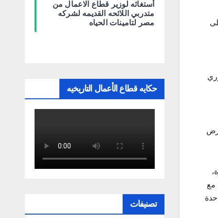
أستغاثه لوزير قطاع الاعمال من
متدربي اللائحه القديمه لشركه
لى
مصر لتامينات الحياه
وري
حكايه قطاع الأعمال التاريخيه
عرض
،
 مع
حدة
تصنيفات