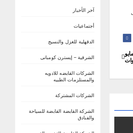
آخر الأخبار
أجتماعيات
الدقهلية للغزل والنسيج
دم بطلبات التصالح بمخالفات البناء 5 مايو
الشرقية – إيسترن كومبانى
الشركات القابضه للادويه
والمستلزمات الطبيه
الشركات المشتركة
الشركة القابضة القابضة للسياحة
والفنادق