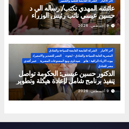
آخر الأخبار
الشركة القابضة للتشيد والتعمير
عائشه المهدي تكتب/ رساله الي د
حسين عيسي نائب رئيس الوزراء
اوقفوا تهديات مسؤلي شركه النصر
9 أغسطس، 2026
للاسكان والتعمير تجاه المواطنين
آخر الأخبار
الشركة القابضة القابضة للسياحة والفنادق
المصرية العامة للسياحة والفنادق - ايجوث
النصر للتصدير والاستيراد
بيوت الازياء الراقية - هانو
صيدناوى وبيع المصنوعات المصرية
عمر أفندي
مصر للفنادق
الدكتور حسين عيسى: الحكومة تواصل
تنفيذ برنامج شامل لإعادة هيكلة وتطوير
أداء الشركات المملوكة للدولة.. وتعظيم
9 أغسطس، 2026
الاستفادة من الأصول ورفع كفاءة إدارتها