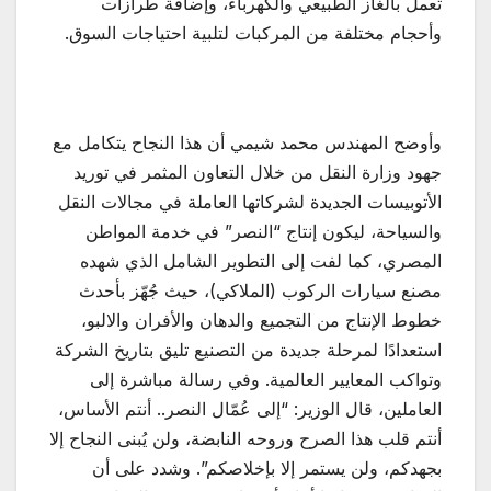
تعمل بالغاز الطبيعي والكهرباء، وإضافة طرازات
وأحجام مختلفة من المركبات لتلبية احتياجات السوق.
وأوضح المهندس محمد شيمي أن هذا النجاح يتكامل مع
جهود وزارة النقل من خلال التعاون المثمر في توريد
الأتوبيسات الجديدة لشركاتها العاملة في مجالات النقل
والسياحة، ليكون إنتاج “النصر” في خدمة المواطن
المصري، كما لفت إلى التطوير الشامل الذي شهده
مصنع سيارات الركوب (الملاكي)، حيث جُهّز بأحدث
خطوط الإنتاج من التجميع والدهان والأفران والالبو،
استعدادًا لمرحلة جديدة من التصنيع تليق بتاريخ الشركة
وتواكب المعايير العالمية. وفي رسالة مباشرة إلى
العاملين، قال الوزير: “إلى عُمّال النصر.. أنتم الأساس،
أنتم قلب هذا الصرح وروحه النابضة، ولن يُبنى النجاح إلا
بجهدكم، ولن يستمر إلا بإخلاصكم”. وشدد على أن