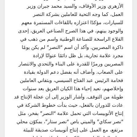
الأزهري وزير الأوقاف، والسيد محمد جبران وزير
العمل، كما وجه التحية للعاملين بشركة النصر
للسيارات، مؤكدًا اعتزازه باللقاءات المستمرة معهم
والوجود بينهم، في هذا الصرح الصناعي العريق، إحدى
القلاع الراسخة للصناعة الوطنية واسم من ذهب في
ذاكرة المصريين. وأكد أن اسم “النصر” لم يكن يومًا
مجرد علامة تجارية، بل ظل دائمًا عنوانًا لإرادة
المصريين ورمزًا للقدرة على البناء والتحدي والانتصار
على الصعاب. وأضاف أنه بفضل دعم الدولة بقيادة
فخامة الرئيس عبد الفتاح السيسي، وبتفاني العاملين
وإخلاصهم، نعيد إحياء هذا الكيان العريق بعد سنوات
طويلة من التوقف. وأشار الوزير إلى أن عجلة الإنتاج قد
عادت للدوران بالفعل، حيث بدأت خطوط الشركة في
إنتاج الأتوبيسات التي تحمل علامة “النصر” بفخر، مثل
“نصر سكاي” والميني باص “نصر ستار”، بمكوّن محلي
مرتفع، مع العمل على إنتاج أتوبيسات صديقة للبيئة