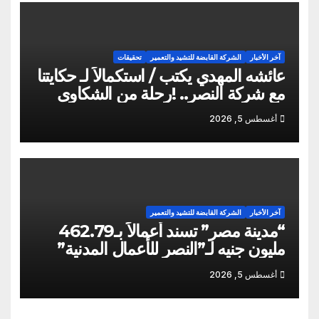
آخر الأخبار
الشركة القابضة للتشيد والتعمير
تحقيقات
عائشه المهدي يكتب / استكمالاً لـ حكايتنا
مع شركة النصر.. !رحلة من الشكاوى
ومزيد من التعنت المستمر.. و لجوء
أغسطس 5, 2026
للقابضة إلى صدمة الكواليس!
آخر الأخبار
الشركة القابضة للتشيد والتعمير
“مدينة مصر” تسند أعمالاً بـ462.79
مليون جنيه لـ”النصر للأعمال المدنية”
أغسطس 5, 2026