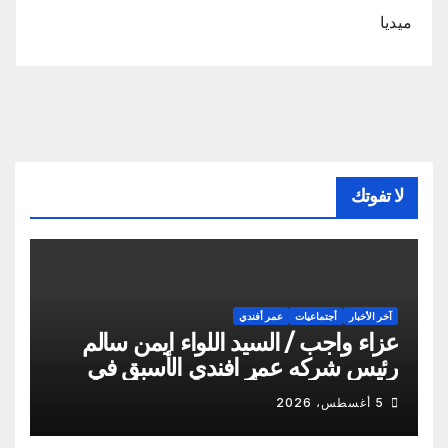
ميديا
لا تفوتك
آخر الأخبار
أجتماعيات
عمر أفندي
عزاء واجب / السيد اللواء ايمن سالم
رئيس شركه عمر افندي الأسبق في
وفاه المغفور له أخو سيادته م أيمن
5 أغسطس، 2026
سالم