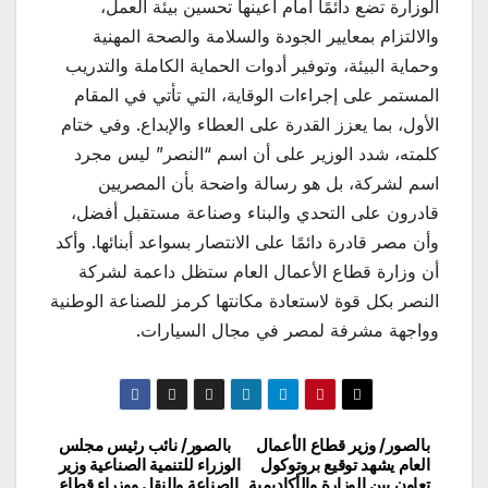
الوزارة تضع دائمًا أمام أعينها تحسين بيئة العمل،
والالتزام بمعايير الجودة والسلامة والصحة المهنية
وحماية البيئة، وتوفير أدوات الحماية الكاملة والتدريب
المستمر على إجراءات الوقاية، التي تأتي في المقام
الأول، بما يعزز القدرة على العطاء والإبداع. وفي ختام
كلمته، شدد الوزير على أن اسم “النصر” ليس مجرد
اسم لشركة، بل هو رسالة واضحة بأن المصريين
قادرون على التحدي والبناء وصناعة مستقبل أفضل،
وأن مصر قادرة دائمًا على الانتصار بسواعد أبنائها. وأكد
أن وزارة قطاع الأعمال العام ستظل داعمة لشركة
النصر بكل قوة لاستعادة مكانتها كرمز للصناعة الوطنية
وواجهة مشرفة لمصر في مجال السيارات.
بالصور/ وزير قطاع الأعمال
بالصور/ نائب رئيس مجلس
تصفّح
العام يشهد توقيع بروتوكول
الوزراء للتنمية الصناعية وزير
تعاون بين الوزارة والأكاديمية
الصناعة والنقل ووزراء قطاع