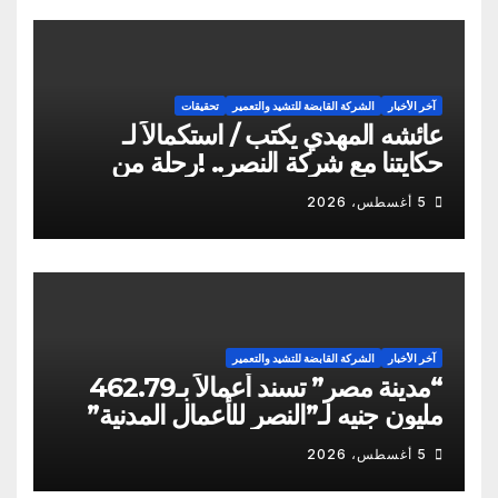
آخر الأخبار
الشركة القابضة للتشيد والتعمير
تحقيقات
عائشه المهدي يكتب / استكمالاً لـ
حكايتنا مع شركة النصر.. !رحلة من
الشكاوى ومزيد من التعنت المستمر.. و
5 أغسطس، 2026
لجوء للقابضة إلى صدمة الكواليس!
آخر الأخبار
الشركة القابضة للتشيد والتعمير
“مدينة مصر” تسند أعمالاً بـ462.79
مليون جنيه لـ”النصر للأعمال المدنية”
5 أغسطس، 2026