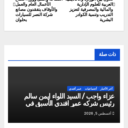
المقالات
العربية للعلوم الإدارية
الأعمال العام والعمل
والمالية والمصرفية لتعزيز
والأوقاف يتفقدون مصانع
التدريب وتنمية الكوادر
شركة النصر للسيارات
البشرية
بحلوان
ذات صلة
آخر الأخبار
أجتماعيات
عمر أفندي
عزاء واجب / السيد اللواء ايمن سالم
رئيس شركه عمر افندي الأسبق في
وفاه المغفور له أخو سيادته م أيمن سالم
أغسطس 5, 2026