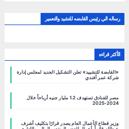
رساله الي رئيس القابضه للتشيد والتعمير
الأكثر قراءه
«القابضة للتشييد» تعلن التشكيل الجديد لمجلس إدارة
شركة عمر أفندي
مصر للفنادق تستهدف 1.2 مليار جنيه أرباحاً خلال
2024-2025
وزير قطاع الأعمال العام يصدر قرارًا بتكليف أشرف
عبدالله قائماً بأعمال العضو المنتدب المالي والإداري