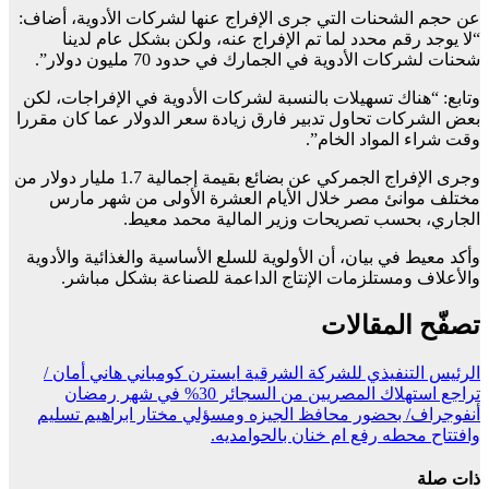
عن حجم الشحنات التي جرى الإفراج عنها لشركات الأدوية، أضاف:
“لا يوجد رقم محدد لما تم الإفراج عنه، ولكن بشكل عام لدينا
شحنات لشركات الأدوية في الجمارك في حدود 70 مليون دولار”.
وتابع: “هناك تسهيلات بالنسبة لشركات الأدوية في الإفراجات، لكن
بعض الشركات تحاول تدبير فارق زيادة سعر الدولار عما كان مقررا
وقت شراء المواد الخام”.
وجرى الإفراج الجمركي عن بضائع بقيمة إجمالية 1.7 مليار دولار من
مختلف موانئ مصر خلال الأيام العشرة الأولى من شهر مارس
الجاري، بحسب تصريحات وزير المالية محمد معيط.
وأكد معيط في بيان، أن الأولوية للسلع الأساسية والغذائية والأدوية
والأعلاف ومستلزمات الإنتاج الداعمة للصناعة بشكل مباشر.
تصفّح المقالات
الرئيس التنفيذي للشركة الشرقية ايسترن كومباني هاني أمان /
تراجع استهلاك المصريين من السجائر 30% في شهر رمضان
أنفوجراف/ بحضور محافظ الجيزه ومسؤلي مختار ابراهيم تسليم
وافتتاح محطه رفع ام خنان بالحوامديه.
ذات صلة