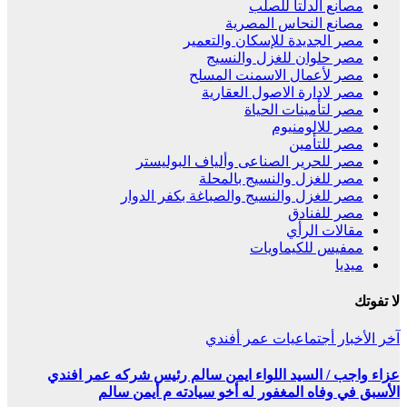
مصانع الدلتا للصلب
مصانع النحاس المصرية
مصر الجديدة للإسكان والتعمير
مصر حلوان للغزل والنسيج
مصر لأعمال الاسمنت المسلح
مصر لادارة الاصول العقارية
مصر لتأمينات الحياة
مصر للالومنيوم
مصر للتأمين
مصر للحرير الصناعى وألياف البوليستر
مصر للغزل والنسيج بالمحلة
مصر للغزل والنسيج والصباغة بكفر الدوار
مصر للفنادق
مقالات الرأي
ممفيس للكيماويات
ميديا
لا تفوتك
آخر الأخبار
أجتماعيات
عمر أفندي
عزاء واجب / السيد اللواء ايمن سالم رئيس شركه عمر افندي
الأسبق في وفاه المغفور له أخو سيادته م أيمن سالم