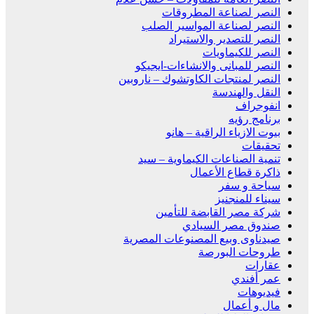
النصر لصناعة المطروقات
النصر لصناعة المواسير الصلب
النصر للتصدير والاستيراد
النصر للكيماويات
النصر للمبانى والانشاءات-ايجيكو
النصر لمنتجات الكاوتشوك – ناروبين
النقل والهندسة
انفوجراف
برنامج رؤيه
بيوت الازياء الراقية – هانو
تحقيقات
تنمية الصناعات الكيماوية – سيد
ذاكرة قطاع الأعمال
سياحة و سفر
سيناء للمنجنيز
شركة مصر القابضة للتأمين
صندوق مصر السيادي
صيدناوى وبيع المصنوعات المصرية
طروحات البورصة
عقارات
عمر أفندي
فيديوهات
مال و أعمال