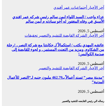
آخر الأخبار
أجتماعيات
عمر أفندي
عزاء واجب / السيد اللواء ايمن سالم رئيس شركه عمر افندي
الأسبق في وفاه المغفور له أخو سيادته م أيمن سالم
أغسطس 5, 2026
آخر الأخبار
الشركة القابضة للتشيد والتعمير
تحقيقات
عائشه المهدي يكتب / استكمالاً لـ حكايتنا مع شركة النصر.. !رحلة
من الشكاوى ومزيد من التعنت المستمر.. و لجوء للقابضة إلى
صدمة الكواليس!
أغسطس 5, 2026
آخر الأخبار
الشركة القابضة للتشيد والتعمير
“مدينة مصر” تسند أعمالاً بـ462.79 مليون جنيه لـ”النصر للأعمال
المدنية”
أغسطس 5, 2026
رساله الي رئيس القابضه للتشيد والتعمير