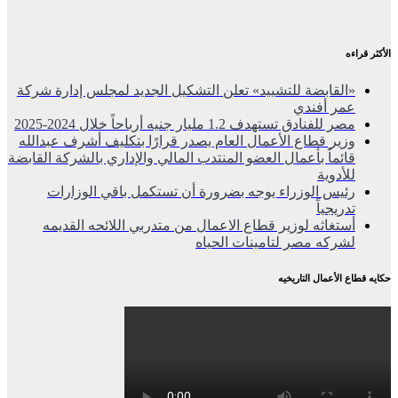
الأكثر قراءه
«القابضة للتشييد» تعلن التشكيل الجديد لمجلس إدارة شركة
عمر أفندي
مصر للفنادق تستهدف 1.2 مليار جنيه أرباحاً خلال 2024-2025
وزير قطاع الأعمال العام يصدر قرارًا بتكليف أشرف عبدالله
قائماً بأعمال العضو المنتدب المالي والإداري بالشركة القابضة
للأدوية
رئيس الوزراء يوجه بضرورة أن تستكمل باقي الوزارات
تدريجياً
أستغاثه لوزير قطاع الاعمال من متدربي اللائحه القديمه
لشركه مصر لتامينات الحياه
حكايه قطاع الأعمال التاريخيه