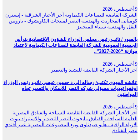
9 أغسطس، 2026
الشركة القابضة للصناعات الكيماوية
آخر الأخبار
الشرقية - إيسترن
كومبانى
المحاريث والهندسة
النصر لمنتجات الكاوتشوك - ناروبين
النقل والهندسة
سيناء للمنجنيز
بالصور / نائب رئيس مجلس الوزراء للشؤون الاقتصادية يترأس
الجمعية العمومية للشركة القابضة للصناعات الكيماوية لاعتماد
موازنة “2026-2027”..
9 أغسطس، 2026
آخر الأخبار
الشركة القابضة للتشيد والتعمير
عائشه المهدي تكتب/ رساله الي د حسين عيسي نائب رئيس الوزراء
اوقفوا تهديات مسؤلي شركه النصر للاسكان والتعمير تجاه
المواطنين
9 أغسطس، 2026
آخر الأخبار
الشركة القابضة القابضة للسياحة والفنادق
المصرية
العامة للسياحة والفنادق - ايجوث
النصر للتصدير والاستيراد
بيوت
الازياء الراقية - هانو
صيدناوى وبيع المصنوعات المصرية
عمر أفندي
مصر للفنادق