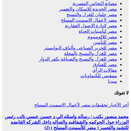
مصانع النحاس المصرية
مصر الجديدة للإسكان والتعمير
مصر حلوان للغزل والنسيج
مصر لأعمال الاسمنت المسلح
مصر لادارة الاصول العقارية
مصر لتأمينات الحياة
مصر للالومنيوم
مصر للتأمين
مصر للحرير الصناعى وألياف البوليستر
مصر للغزل والنسيج بالمحلة
مصر للغزل والنسيج والصباغة بكفر الدوار
مصر للفنادق
مقالات الرأي
ممفيس للكيماويات
ميديا
لا تفوتك
آخر الأخبار
تحقيقات
مصر لأعمال الاسمنت المسلح
محمد منصور يكتب / رساله واسئله الي د حسين عيسي نائب رئيس
الوزراء حول الحوكمه والشفافيه والعداله داخل الشركه القابضه
للتشيد والتعمير ( مصر للأسمنت المسلح ) (2)