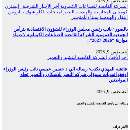
أغسطس 9, 2026
الشركة القابضة للصناعات الكيماوية
آخر الأخبار
الشرقية - إيسترن
كومبانى
المحاريث والهندسة
النصر لمنتجات الكاوتشوك - ناروبين
النقل والهندسة
سيناء للمنجنيز
بالصور / نائب رئيس مجلس الوزراء للشؤون الاقتصادية يترأس
الجمعية العمومية للشركة القابضة للصناعات الكيماوية لاعتماد
موازنة “2026-2027”..
أغسطس 9, 2026
آخر الأخبار
الشركة القابضة للتشيد والتعمير
عائشه المهدي تكتب/ رساله الي د حسين عيسي نائب رئيس الوزراء
اوقفوا تهديات مسؤلي شركه النصر للاسكان والتعمير تجاه
المواطنين
أغسطس 9, 2026
رساله الي رئيس القابضه للتشيد والتعمير
الأكثر قراءه