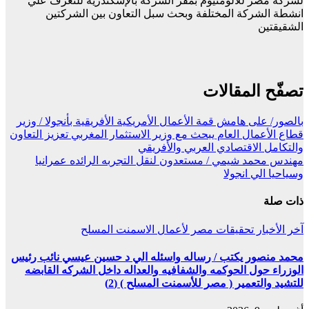
لشركة مصر للألومنيوم بمقر الشركة بالإسكندرية للتعرف علي
انشطة الشركة المختلفة وبحث سبل التعاون بين الشركتين
الشقيقتين
تصفّح المقالات
بالصور/ على هامش قمة الأعمال الأمريكية الأفريقية بأنجولا / وزير
قطاع الأعمال العام يبحث مع وزير الاستثمار المغربي تعزيز التعاون
والتكامل الاقتصادي العربي والأفريقي
مهندس محمد شيمي / مستعدون لنقل التجربه الرائده عمرانيا
وسياحيا الي انجولا
ذات صلة
آخر الأخبار
تحقيقات
مصر لأعمال الاسمنت المسلح
محمد منصور يكتب / رساله واسئله الي د حسين عيسي نائب رئيس
الوزراء حول الحوكمه والشفافيه والعداله داخل الشركه القابضه
للتشيد والتعمير ( مصر للأسمنت المسلح ) (2)