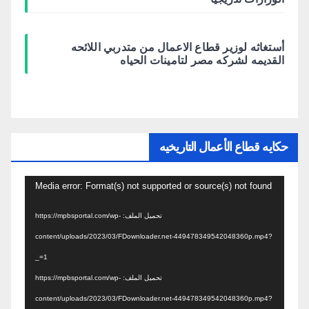
أستغاثه لوزير قطاع الاعمال من متدربي اللائحه
القديمه لشركه مصر لتامينات الحياه
حكايه قطاع الأعمال التاريخيه
مشغل
Media error: Format(s) not supported or source(s) not found
الفيديو
تحميل الملف: https://mpbsportal.com/wp-
content/uploads/2023/03/FDownloader.net-449478349542048360p.mp4?
_=1
تحميل الملف: https://mpbsportal.com/wp-
content/uploads/2023/03/FDownloader.net-449478349542048360p.mp4?