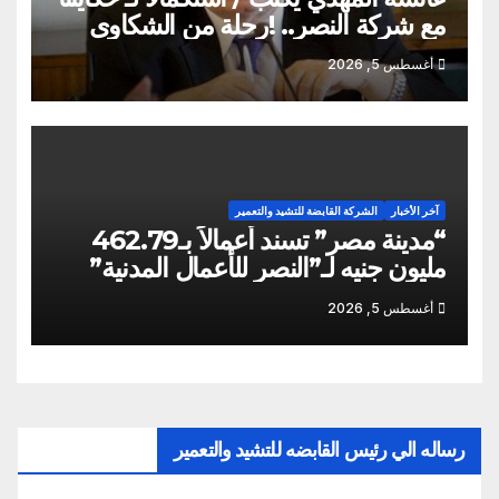
مع شركة النصر.. !رحلة من الشكاوى
ومزيد من التعنت المستمر.. و لجوء
أغسطس 5, 2026
للقابضة إلى صدمة الكواليس!
آخر الأخبار
الشركة القابضة للتشيد والتعمير
“مدينة مصر” تسند أعمالاً بـ462.79
مليون جنيه لـ”النصر للأعمال المدنية”
أغسطس 5, 2026
رساله الي رئيس القابضه للتشيد والتعمير