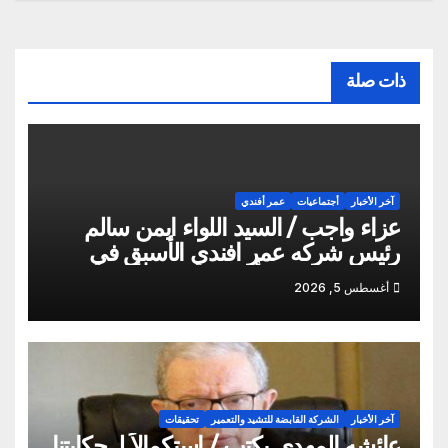
ذات صلة
آخر الأخبار
أجتماعيات
عمر أفندي
عزاء واجب / السيد اللواء ايمن سالم
رئيس شركه عمر افندي الأسبق في
وفاه المغفور له أخو سيادته م أيمن سالم
أغسطس 5, 2026
آخر الأخبار
الشركة القابضة للتشيد والتعمير
تحقيقات
عائشه المهدي يكتب / استكمالاً لـ حكايتنا