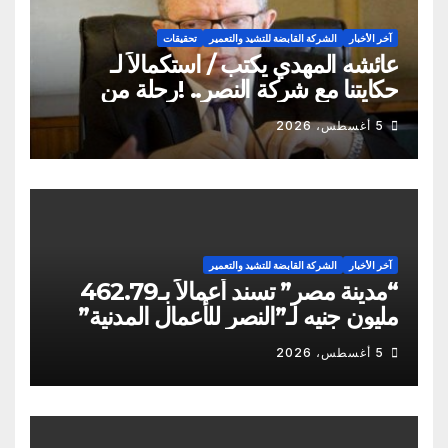
آخر الأخبار
الشركة القابضة للتشيد والتعمير
تحقيقات
عائشه المهدي يكتب / استكمالاً لـ
حكايتنا مع شركة النصر.. !رحلة من
الشكاوى ومزيد من التعنت المستمر.. و
5 أغسطس، 2026
لجوء للقابضة إلى صدمة الكواليس!
آخر الأخبار
الشركة القابضة للتشيد والتعمير
“مدينة مصر” تسند أعمالاً بـ462.79
مليون جنيه لـ”النصر للأعمال المدنية”
5 أغسطس، 2026