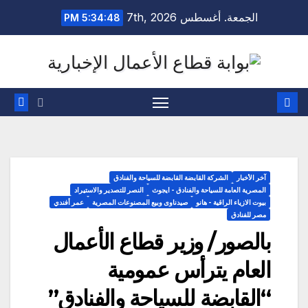
Ski
الجمعة. أغسطس 7th, 2026
5:34:48 PM
t
conten
آخر الأخبار
الشركة القابضة القابضة للسياحة والفنادق
المصرية العامة للسياحة والفنادق - ايجوث
النصر للتصدير والاستيراد
بيوت الازياء الراقية - هانو
صيدناوى وبيع المصنوعات المصرية
عمر أفندي
مصر للفنادق
بالصور/ وزير قطاع الأعمال
العام يترأس عمومية
“القابضة للسياحة والفنادق”