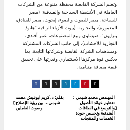
وتضم الشركة القابضة محفظة متنوعة من الشركات
العاملة في الأنشطة السياحية والفندقية: (مصر
للسياحة، مصر للصوت والضوء، إيجوث، مصر للفنادق،
المعمورة)، والتجارية: (بيوت الأزياء الراقية “هانو/
بنزايون”، صيدناوي وبيع المصنوعات، عمر أفندي،
التجارية للأخشاب)، إلى جانب الشركات المشتركة
ومساهمات الشركة القابضة وشركاتها التابعة، بما
يعكس قوة مركزها الاستثماري وقدرتها على تحقيق
قيمة مضافة متنامية.
المهندس محمد شيمي :
بقلم: د. كريم ابوعيش محمد
تصفّح
تعظيم عوائد الأصول
شيمي… بين رؤية الإصلاح
والتوسع في الطاقات
وصوت العاملين
المقالات
الفندقية وتحسين جودة
الخدمات والمنتجات