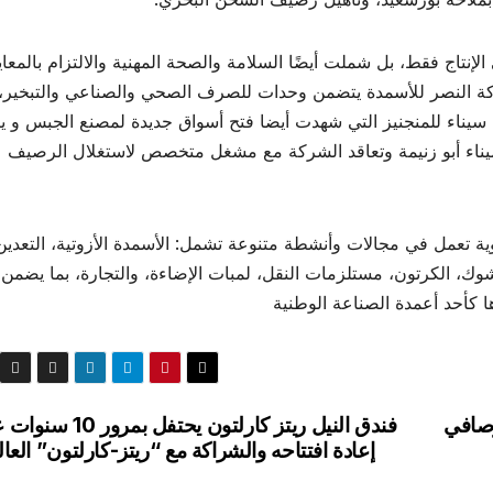
نتاج فقط، بل شملت أيضًا السلامة والصحة المهنية والالتزام بالمعاي
كة النصر للأسمدة يتضمن وحدات للصرف الصحي والصناعي والتبخير،
 سيناء للمنجنيز التي شهدت أيضا فتح أسواق جديدة لمصنع الجبس و ي
ادة تأهيل ميناء أبو زنيمة وتعاقد الشركة مع مشغل متخصص لاستغلال الرصيف
ة تعمل في مجالات وأنشطة متنوعة تشمل: الأسمدة الأزوتية، التعدين
تشوك، الكرتون، مستلزمات النقل، لمبات الإضاءة، والتجارة، بما يضمن ت
 كأحد أعمدة الصناعة الوطنية
دات.. وصافي
فندق النيل ريتز كارلتون يحتفل بمرو
إعادة افتتاحه والشراكة مع “ريتز-كارلتون” العال