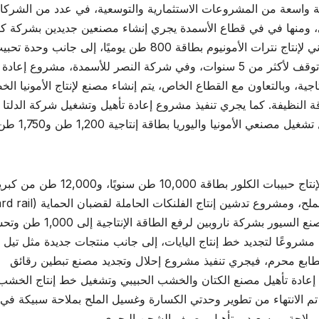
عة واسعة من المشروعات الاستثمارية والتوسعية، في عدد من الشرك
ناعي، ومنها في في قطاع الأسمدة يجري إنشاء مصنعين جديدين بشركة كي
الأول لإنتاج حامض النيتريك بطاقة 600 طن يوميًا، والثاني لإنتاج نترات الأمونيوم بطاقة 800 طن يوميًا، إلى جانب وحدة 
جديدة، وإعادة تأهيل وتشغيل مصنع الفيروسيليكون بعد توقف لأكثر من 5 سنوات، وفي شركة النصر للأسمدة، مشروع 
جية، وبالتعاون مع القطاع الخاص، يتم إنشاء مصنع لإنتاج الأمونيا الخ
و الطاقة النظيفة. كما يجري تنفيذ مشروع إعادة تأهيل وتشغيل شركة الدلتا
للأسمدة المتوقفة منذ أكثر من خمس سنوات، من خلال تشغيل مصنعي الأمونيا واليوريا بطاقة إنتاجية ,200
وفي شركة مصر لصناعة الكيماويات، يتم إنشاء مصنع لإنتاج حبيبات الكلور بطاقة 10,000 طن سن
لأول مرة في مصر بشركة سيجوارت. كما يتم تطوير مصنع السيور بشركة ناروبين لرفع الط
 مشروعًا لتجديد خط إنتاج اليايات، إلى جانب منتجات جديدة مثل تيل
مطابع محرم، فيجري تنفيذ مشروع إحلال وتجديد مصنع تبطين رقائق
إعادة تأهيل مصنع الكتان والخشب الحبيبي وتشغيل خط إنتاج الخشب
م الانتهاء من تطوير وحدتي الكسارة وغسيل الملح بملاحة سبيكة في
 بملاحة بورسعيد، وتأهيل رصيف الشحن البحري.