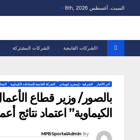
Ski
السبت. أغسطس 8th, 2026
t
conten
الشركات القابضة
الشركات المشتركة
آخر الأخبار
الشرقية - إيسترن كومبانى
الشركة القابضة للصناعات الكيماوية
المحا
بالصور/ وزير قطاع الأعما
الكيماوية” اعتماد نتائج أعمال العا
MPBSportalAdmin
By