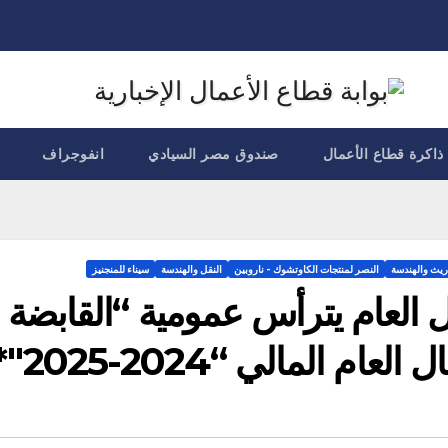
ذاكرة قطاع الأعمال
صندوق مصر السيادي
انفوجراف
ريث والهندسة
النصر لمنتجات الكاوتشوك - ناروبين
النقل والهندسة
سيناء للمنجنيز
ل العام يترأس عمومية “القابضة
م المالي “2024-2025″*