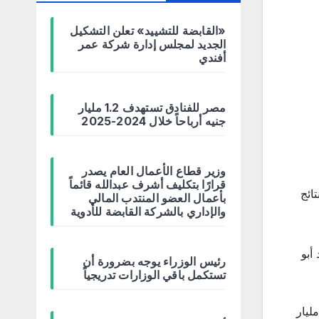
«القابضة للتشييد» تعلن التشكيل
الجديد لمجلس إدارة شركة عمر
أفندي
مصر للفنادق تستهدف 1.2 مليار
جنيه أرباحاً خلال 2024-2025
وزير قطاع الأعمال العام يصدر
قرارًا بتكليف أشرف عبدالله قائماً
ائج
بأعمال العضو المنتدب المالي
والإداري بالشركة القابضة للأدوية
ائي سعد أبو
رئيس الوزراء يوجه بضرورة أن
تستكمل باقي الوزارات تدريجياً
إيرادات بقيمة 18.8 مليار جنيه، فيما بلغ صافي الربح المجمع 7.6 مليار جنيه. كما ارتفعت الصادرات إلى 8.6 مليار