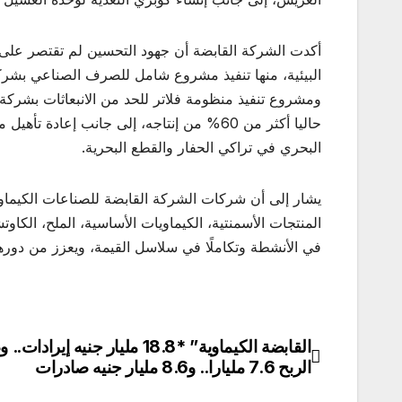
أكدت الشركة القابضة أن جهود التحسين لم تقتصر على الإ
البيئية، منها تنفيذ مشروع شامل للصرف الصناعي بشر
ومشروع تنفيذ منظومة فلاتر للحد من الانبعاثات بشركة
حاليا أكثر من 60% من إنتاجه، إلى جانب إع
البحري في تراكي الحفار والقطع البحرية.
يشار إلى أن شركات الشركة القابضة للصناعات الكيماوي
المنتجات الأسمنتية، الكيماويات الأساسية، الملح، الكاو
في الأنشطة وتكاملًا في سلاسل القيمة، ويعزز من دورها
القابضة الكيماوية” *18.8 مليار جنيه إيرا
تصفّح
الربح 7.6 مليارا.. و8.6 مليار جنيه صادرات
المقالات