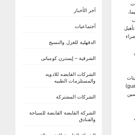
ات
آخر الأخبار
ما،
تحبيب
أجتماعيات
إعادة تأهيل
ضراء
الدقهلية للغزل والنسيج
1 طن و1,750 طن
الشرقية – إيسترن كومبانى
الشركات القابضه للادويه
ويًا، و12,000 طن من كبريتات
والمستلزمات الطبيه
الأمونيوم كمنتج ثانوي، كما تم رفع كفاءة وحدات إنتاج الملح، ومشروع تدشين إنتاج الفلنكات الحاملة لقضبان الحماية (guard rail)
اقة الإنتاجية إلى 1,000 طن وتحسين
الشركات المشتركة
الشركة القابضة القابضة للسياحة
والفنادق