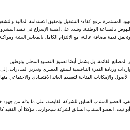
د المستمرة لرفع كفاءة التشغيل وتحقيق الاستدامة المالية والتشغيل
للنهوض بالصناعة الوطنية. وشدد على أهمية الإسراع في تنفيذ المشرو
تحقق قيمة مضافة عالية، مع الالتزام الكامل بالمعايير البيئية ومواكبة
 المصانع القائمة، بل يشمل أيضًا تعميق التصنيع المحلي وتوطين
لواردات وزيادة القدرة التنافسية للمنتج المصري وتعزيز الصادرات، إلى
صول والإمكانات المتاحة لتعظيم العائد الاقتصادي والاجتماعي منها،
، العضو المنتدب السابق للشركة القابضة، على ما بذله من جهود خ
أبو تيت، العضو المنتدب السابق لشركة سيجوارت، مؤكدًا أن الفقيد كا