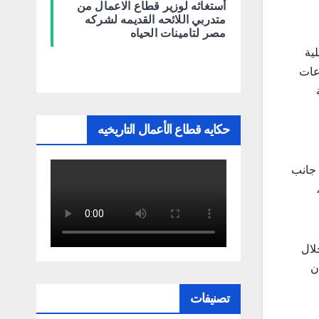
أستغاثه لوزير قطاع الاعمال من
متدربي اللائحه القديمه لشركه
مصر لتامينات الحياه
ية
عات
حكايه قطاع الأعمال التاريخيه
 جانب
لال
ن
تصنيفات