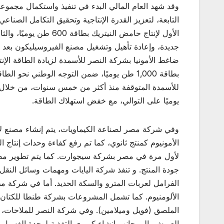
وقد شهد العام المالي البدء في تنفيذ واستكمال مجمو
التابعة، لتعزيز القدرة الإنتاجية وتحقيق التكامل الص
ضاغط الأمونيا بشركة النصر للأسمدة لزيادة الطاقة الإنتا
بطاقة 1,000 طن يوميًا، ضمن التوجه الوطني نح
يوميًا على التوالي، مع خفض استهلاك الطاقة.
جودة المنتج. و تنفذ شركة اليايات ومهمات وسائل النقل
الفرامل لعربات المترو والسكة الحديد. أما في شركة 
الألومنيوم. كما تشمل المشروعات بشركة طنطا للكتان 
الملصق (فويل وميلامين). وفي شركة النصر للملاحات، ت
العريش، إلى جانب إنشاء كوبري التغذية لوحدة الغسيل