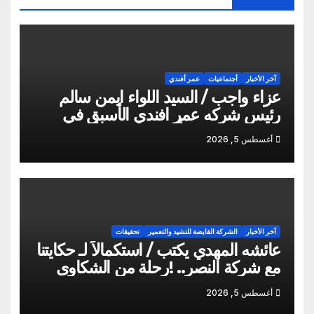
آخر الأخبار
أجتماعيات
عمر أفندي
عزاء واجب / السيد اللواء ايمن سالم
رئيس شركه عمر افندي الأسبق في
وفاه المغفور له أخو سيادته م أيمن سالم
أغسطس 5, 2026
آخر الأخبار
الشركة القابضة للتشيد والتعمير
تحقيقات
عائشه المهدي يكتب / استكمالاً لـ حكايتنا
مع شركة النصر.. !رحلة من الشكاوى
ومزيد من التعنت المستمر.. و لجوء
أغسطس 5, 2026
للقابضة إلى صدمة الكواليس!