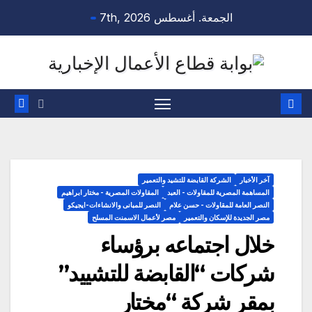
Ski
الجمعة. أغسطس 7th, 2026
t
conten
آخر الأخبار
الشركة القابضة للتشيد والتعمير
المساهمة المصرية للمقاولات - العبد
المقاولات المصرية - مختار ابراهيم
النصر العامة للمقاولات - حسن علام
النصر للمبانى والانشاءات-ايجيكو
مصر الجديدة للإسكان والتعمير
مصر لأعمال الاسمنت المسلح
خلال اجتماعه برؤساء
شركات “القابضة للتشييد”
بمقر شركة “مختار