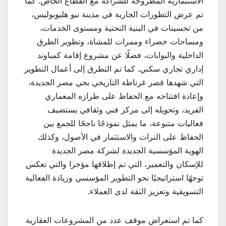
الاستثمارية المطروحة للشراكة مع القطاع الخاص. كما
تم عرض التطورات الجارية في مدينة نيو هليوبوليس،
من تحسينات في البنية التحتية ومستوى الخدمات،
ومساحات خضراء وممرات للمشاة، وتطوير الطرق
الداخلية والبوابات، فضلًا عن مشروع إقامة كمباوند
إداري تجاري سكني. كما تم التطرق إلى أعمال التطوير
التي شهدها قصر غرناطة التاريخي بحي مصر الجديدة،
وإعادة افتتاحه مع الحفاظ على طرازه المعماري
الفريد، وتحويله إلى مركز فني وثقافي يستضيف
فعاليات متنوعة، ما يمثل نموذجًا ناجحًا للجمع بين
الحفاظ على التراث والاستثمار في الأصول، وكذلك
الهوية المؤسسية الجديدة لشركة مصر الجديدة
للإسكان والتعمير، التي تم إطلاقها مؤخرا والتي تعكس
توجهًا استراتيجيًا نحو التطوير المؤسسي وزيادة الفعالية
التسويقية وتعزيز الثقة لدى العملاء.
كما تم استعراض موقف عدد من المشروعات العقارية