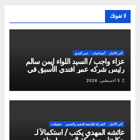
لا تفوتك
آخر الأخبار
أجتماعيات
عمر أفندي
عزاء واجب / السيد اللواء ايمن سالم
رئيس شركه عمر افندي الأسبق في
وفاه المغفور له أخو سيادته م أيمن
5 أغسطس، 2026
سالم
آخر الأخبار
الشركة القابضة للتشيد والتعمير
تحقيقات
عائشه المهدي يكتب / استكمالاً لـ