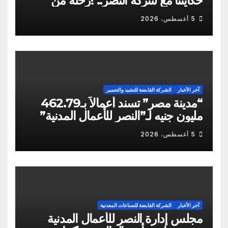
حكايتنا مع شركة النصر.. !رحلة من
الشكاوى ومزيد من التعنت المستمر.. و
5 أغسطس، 2026
لجوء للقابضة إلى صدمة الكواليس!
آخر الأخبار
الشركة القابضة للتشيد والتعمير
“مدينة مصر” تسند أعمالاً بـ462.79
مليون جنيه لـ”النصر للأعمال المدنية”
5 أغسطس، 2026
آخر الأخبار
الشركة القابضة للصناعات المعدنية
مجلس إدارة النصر للأعمال المدنية