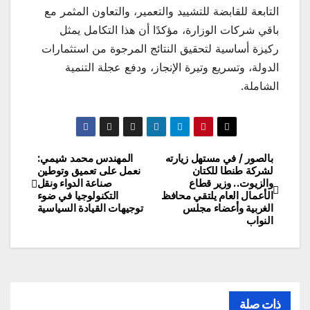
التابعة للقابضة للتشييد والتعمير، والتعاون المثمر مع
باقي شركات الوزارة، مؤكدًا أن هذا التكامل يمثل
ركيزة أساسية لتحقيق النتائج المرجوة من استثمارات
الدولة، وتسريع وتيرة الإنجاز، ودفع عجلة التنمية
الشاملة.
بالصور / في مستهل زيارته
المهندس محمد شيمي:
تصفّح
لشركة طنطا للكتان
نعمل على تعميق وتوطين
والزيوت.. وزير قطاع
صناعة الدواء ونقل
المقالات
الأعمال العام يلتقي محافظ
التكنولوجيا في ضوء
الغربية وأعضاء مجلس
توجيهات القيادة السياسية
النواب
ذات صلة