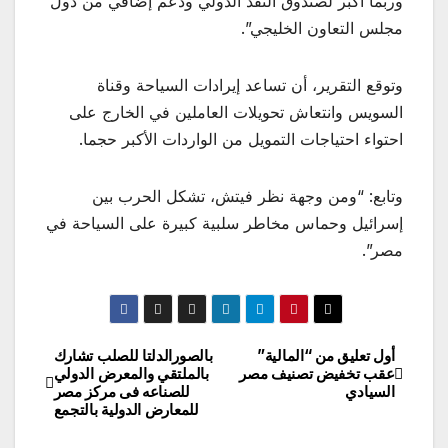
وربما أكبر لصندوق النقد الدولي ودعم إضافي من دول
مجلس التعاون الخليجي”.
وتوقع التقرير، أن تساعد إيرادات السياحة وقناة
السويس وانتعاش تحويلات العاملين في الخارج على
احتواء احتياجات التمويل من الواردات الأكبر حجما.
وتابع: “ومن وجهة نظر فيتش، تشكل الحرب بين
إسرائيل وحماس مخاطر سلبية كبيرة على السياحة في
مصر”.
أول تعليق من “المالية”
بالصورالدلتا للصلب تشارك
تصفّح
عقب تخفيض تصنيف مصر
بالملتقي والمعرض الدولي
السيادي
للصناعه فى مركز مصر
المقالات
للمعارض الدولية بالتجمع