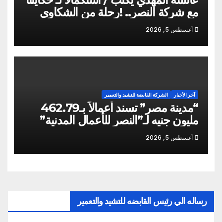
مع شركة النصر.. !رحلة من الشكاوى
ومزيد من التعنت المستمر.. و لجوء
أغسطس 5, 2026
للقابضة إلى صدمة الكواليس!
آخر الأخبار
الشركة القابضة للتشيد والتعمير
“مدينة مصر” تسند أعمالاً بـ462.79
مليون جنيه لـ”النصر للأعمال المدنية”
أغسطس 5, 2026
رساله الي رئيس القابضه للتشيد والتعمير