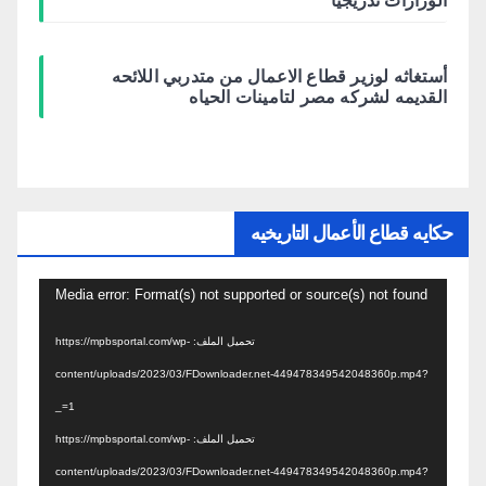
أستغاثه لوزير قطاع الاعمال من متدربي اللائحه
القديمه لشركه مصر لتامينات الحياه
حكايه قطاع الأعمال التاريخيه
مشغل
Media error: Format(s) not supported or source(s) not found
الفيديو
تحميل الملف: https://mpbsportal.com/wp-
content/uploads/2023/03/FDownloader.net-449478349542048360p.mp4?
_=1
تحميل الملف: https://mpbsportal.com/wp-
content/uploads/2023/03/FDownloader.net-449478349542048360p.mp4?