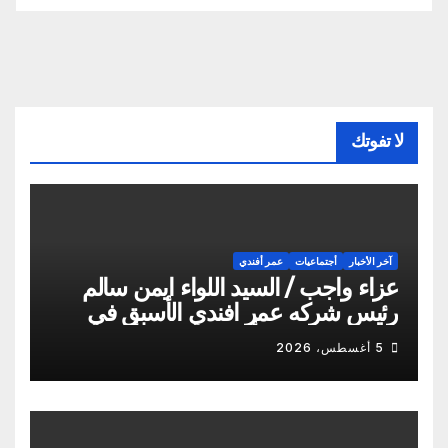
لا تفوتك
آخر الأخبار
أجتماعيات
عمر أفندي
عزاء واجب / السيد اللواء ايمن سالم
رئيس شركه عمر افندي الأسبق في
وفاه المغفور له أخو سيادته م أيمن
5 أغسطس، 2026
سالم