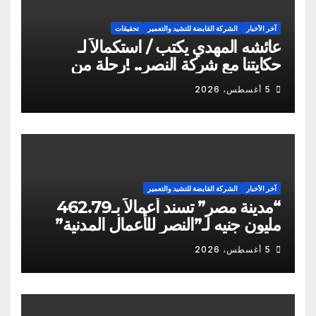
آخر الأخبار
الشركة القابضة للتشيد والتعمير
تحقيقات
عائشه المهدي يكتب / استكمالاً لـ
حكايتنا مع شركة النصر.. !رحلة من
الشكاوى ومزيد من التعنت المستمر.. و
5 أغسطس، 2026
لجوء للقابضة إلى صدمة الكواليس!
آخر الأخبار
الشركة القابضة للتشيد والتعمير
“مدينة مصر” تسند أعمالاً بـ462.79
مليون جنيه لـ”النصر للأعمال المدنية”
5 أغسطس، 2026