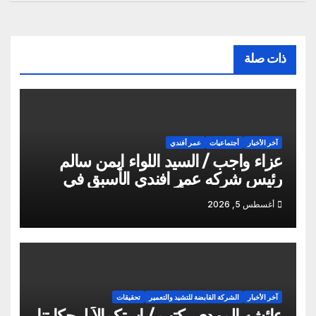
ذات صلة
آخر الأخبار
أجتماعيات
عمر أفندي
عزاء واجب / السيد اللواء ايمن سالم
رئيس شركه عمر افندي الأسبق في
وفاه المغفور له أخو سيادته م أيمن سالم
أغسطس 5, 2026
آخر الأخبار
الشركة القابضة للتشيد والتعمير
تحقيقات
عائشه المهدي يكتب / استكمالاً لـ حكايتنا