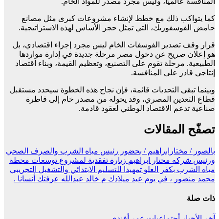
المنافسة عالميًا، وليس مجرد مصدر للمواد الخام.
كما يتواكب ذلك مع خطط لإنشاء مشروعات كبرى مثل مصانع
حامض الفوسفوريك، التي تمثل حجر الأساس لهذه الاستراتيجية.
قرار وقف تصدير الفوسفات الخام ليس مجرد إجراء اقتصادي، بل
هو إعلان صريح عن دخول مصر مرحلة جديدة في إدارة مواردها
الطبيعية. مرحلة تقوم على التصنيع، وتعظيم القيمة، وبناء اقتصاد
إنتاجي قادر على المنافسة.
وبينما تبقى التحديات قائمة، فإن نجاح هذه الخطوة سيحدد مستقبل
قطاع التعدين المصري، وقد يحوله من مصدر خام إلى قاطرة
صناعية تدعم الاقتصاد الوطني لعقود قادمة.
تصفّح المقالات
بالصور / مختارابراهيم / بحضور رئيس مياه الشرب والصرف الصحي
ورئيس شركه مختار ابراهيم زيارة تفقدية لمشروع توسعات محطة
مياه الشرب بكفر العلو تمهيدا للتسليم الابتدائي والتشغيل التجريبي
محمد منصور ، في يوم عيد ميلادك م خالد عبدالله عرفتك أنسانا .
ذات صلة
آخر الأخبار
أجتماعيات
عمر أفندي