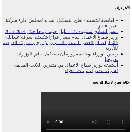
الأكثر قراءه
«القابضة للتشييد» تعلن التشكيل الجديد لمجلس إدارة شركة
عمر أفندي
مصر للفنادق تستهدف 1.2 مليار جنيه أرباحاً خلال 2024-2025
وزير قطاع الأعمال العام يصدر قرارًا بتكليف أشرف عبدالله
قائماً بأعمال العضو المنتدب المالي والإداري بالشركة القابضة
للأدوية
رئيس الوزراء يوجه بضرورة أن تستكمل باقي الوزارات
تدريجياً
أستغاثه لوزير قطاع الاعمال من متدربي اللائحه القديمه
لشركه مصر لتامينات الحياه
حكايه قطاع الأعمال التاريخيه