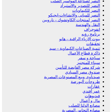
النصر لصناعة المواسير الصلب
النصر للتصدير والاستيراد
النصر للكيماويات
النصر للمبانى والانشاءات-ايجيكو
النصر لمنتجات الكاوتشوك – ناروبين
النقل والهندسة
انفوجراف
برنامج رؤيه
بيوت الازياء الراقية – هانو
تحقيقات
تنمية الصناعات الكيماوية – سيد
ذاكرة قطاع الأعمال
سياحة و سفر
سيناء للمنجنيز
شركة مصر القابضة للتأمين
صندوق مصر السيادي
صيدناوى وبيع المصنوعات المصرية
طروحات البورصة
عقارات
عمر أفندي
فيديوهات
مال و أعمال
مصانع الدلتا للصلب
مصانع النحاس المصرية