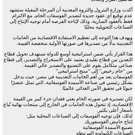
أكدت وزارة البترول والثروة المعدنية أن المرحلة المقبلة ستشهد
عدم توقيع أي عقود جديدة لتصدير الفوسفات الخام، مع الالتزام
فقط بالعقود السارية، وذلك لإتاحة الفرصة أمام توجيه الإنتاج إلى
الصناعات التحويلية محليًا
ويهدف هذا التوجه إلى تعظيم الاستفادة الاقتصادية من الخامات
التعدينية بدلًا من تصديرها في صورتها الأولية منخفضة القيمة.
هذا القرار يأتي ضمن استراتيجية أوسع للدولة تستهدف تحويل قطاع
التعدين من قطاع تقليدي يعتمد على الاستخراج والتصدير، إلى قطاع
صناعي متكامل يقوم على التصنيع والتصدير عالي القيمة.
من “خام رخيص” إلى “منتج استراتيجي”
الفوسفات يعد من أهم الخامات التعدينية في مصر، حيث يدخل
بشكل رئيسي في صناعة الأسمدة الفوسفاتية، التي تمثل عنصرًا
حيويًا في تحقيق الأمن الغذائي عالميًا.
لكن تصديره في صورته الخام يعني فقدان جزء كبير من القيمة
الاقتصادية، إذ تتحول هذه الخامات في الخارج إلى منتجات نهائية تُباع
بأسعار أعلى بكثير.
لذلك، فإن توجيه الفوسفات إلى الصناعات المحلية مثل:
إنتاج حامض الفوسفوريك
تصنيع الأسمدة الفوسفاتية
الصناعات الكيماوية المرتبطة