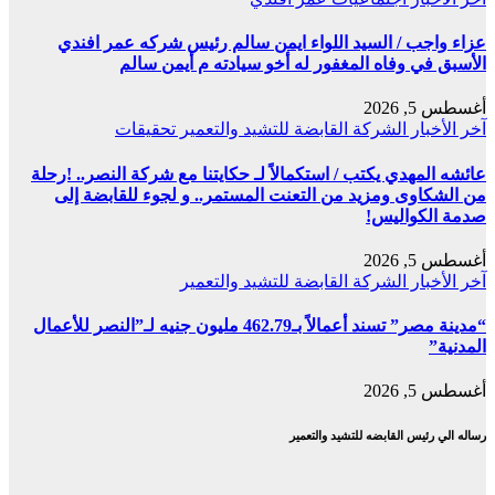
عزاء واجب / السيد اللواء ايمن سالم رئيس شركه عمر افندي
الأسبق في وفاه المغفور له أخو سيادته م أيمن سالم
أغسطس 5, 2026
آخر الأخبار
الشركة القابضة للتشيد والتعمير
تحقيقات
عائشه المهدي يكتب / استكمالاً لـ حكايتنا مع شركة النصر.. !رحلة
من الشكاوى ومزيد من التعنت المستمر.. و لجوء للقابضة إلى
صدمة الكواليس!
أغسطس 5, 2026
آخر الأخبار
الشركة القابضة للتشيد والتعمير
“مدينة مصر” تسند أعمالاً بـ462.79 مليون جنيه لـ”النصر للأعمال
المدنية”
أغسطس 5, 2026
رساله الي رئيس القابضه للتشيد والتعمير