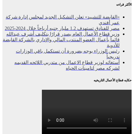
الأكثر قراءه
«القابضة للتشييد» تعلن التشكيل الجديد لمجلس إدارة شركة
عمر أفندي
مصر للفنادق تستهدف 1.2 مليار جنيه أرباحاً خلال 2024-2025
وزير قطاع الأعمال العام يصدر قرارًا بتكليف أشرف عبدالله
قائماً بأعمال العضو المنتدب المالي والإداري بالشركة القابضة
للأدوية
رئيس الوزراء يوجه بضرورة أن تستكمل باقي الوزارات
تدريجياً
أستغاثه لوزير قطاع الاعمال من متدربي اللائحه القديمه
لشركه مصر لتامينات الحياه
حكايه قطاع الأعمال التاريخيه