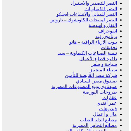
النصر للتصدير والاستيراد
النصر للكيماويات
النصر للمبانى والانشاءات-ايجيكو
النصر لمنتجات الكاوتشوك – ناروبين
النقل والهندسة
انفوجراف
برنامج رؤيه
بيوت الازياء الراقية – هانو
تحقيقات
تنمية الصناعات الكيماوية – سيد
ذاكرة قطاع الأعمال
سياحة و سفر
سيناء للمنجنيز
شركة مصر القابضة للتأمين
صندوق مصر السيادي
صيدناوى وبيع المصنوعات المصرية
طروحات البورصة
عقارات
عمر أفندي
فيديوهات
مال و أعمال
مصانع الدلتا للصلب
مصانع النحاس المصرية
مصر الجديدة للإسكان والتعمير