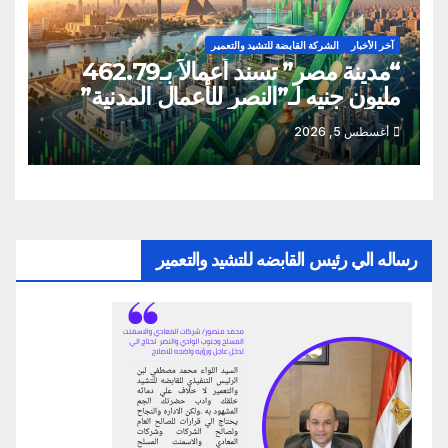
آخر الأخبار
الشركة القابضة للتشيد والتعمير
“مدينة مصر” تسند أعمالاً بـ462.79
مليون جنيه لـ”النصر للأعمال المدنية”
أغسطس 5, 2026
رساله الي رئيس القابضه للتشيد والتعمير