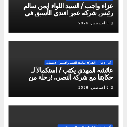
عزاء واجب / السيد اللواء ايمن سالم
رئيس شركه عمر افندي الأسبق في
وفاه المغفور له أخو سيادته م أيمن
5 أغسطس، 2026
سالم
آخر الأخبار
الشركة القابضة للتشيد والتعمير
تحقيقات
عائشه المهدي يكتب / استكمالاً لـ
حكايتنا مع شركة النصر.. !رحلة من
الشكاوى ومزيد من التعنت المستمر.. و
5 أغسطس، 2026
لجوء للقابضة إلى صدمة الكواليس!