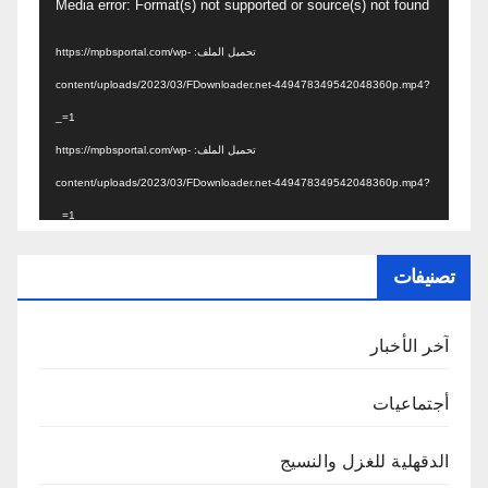
مشغل
Media error: Format(s) not supported or source(s) not found
الفيديو
تحميل الملف: https://mpbsportal.com/wp-
content/uploads/2023/03/FDownloader.net-449478349542048360p.mp4?
_=1
تحميل الملف: https://mpbsportal.com/wp-
content/uploads/2023/03/FDownloader.net-449478349542048360p.mp4?
_=1
تصنيفات
آخر الأخبار
أجتماعيات
الدقهلية للغزل والنسيج