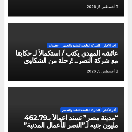
وفاه المغفور له أخو سيادته م أيمن سالم
أغسطس 5, 2026
آخر الأخبار
الشركة القابضة للتشيد والتعمير
تحقيقات
عائشه المهدي يكتب / استكمالاً لـ حكايتنا
مع شركة النصر.. !رحلة من الشكاوى
ومزيد من التعنت المستمر.. و لجوء
أغسطس 5, 2026
للقابضة إلى صدمة الكواليس!
آخر الأخبار
الشركة القابضة للتشيد والتعمير
“مدينة مصر” تسند أعمالاً بـ462.79
مليون جنيه لـ”النصر للأعمال المدنية”