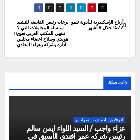
أرباح الإسكندرية للأدوية تنمو
برعايه رئيس القابضه للتشيد
تصفّح
77% خلال 9 أشهر
سلسله المجاملات التي لا
تنتهي للمكتب العربي تعين
المقالات
هويدي وصلاح اعضاء مجلس
اداره بشركه زهراء المعادي
ذات صلة
آخر الأخبار
أجتماعيات
عمر أفندي
عزاء واجب / السيد اللواء ايمن سالم
رئيس شركه عمر افندي الأسبق في