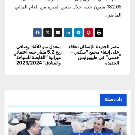
182.65 مليون جنيه خلال نفس الفترة من العام المالي
الماضي.
مصر الجديدة للإسكان تتعاقد
بمعدل نمو 50% وصافي
تصفّح
على إنشاء مجمع “سكني –
ربح 5.2 مليار جنيه أعتماد
خدمي” في هليوبوليس
ميزانية “القابضة للسياحة
المقالات
الجديدة
والفنادق” 2023/2024
ذات صلة