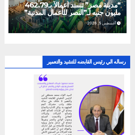
“مدينة مصر” تسند أعمالاً بـ462.79
مليون جنيه لـ”النصر للأعمال المدنية”
أغسطس 5, 2026
رساله الي رئيس القابضه للتشيد والتعمير