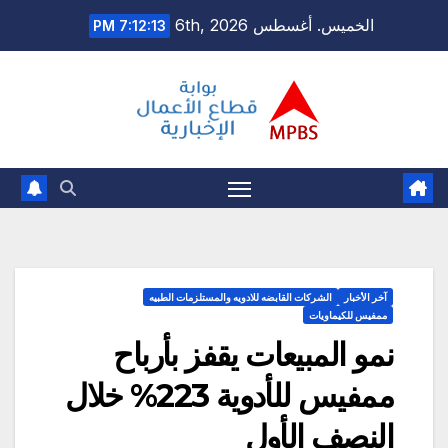
Ski
الخميس. أغسطس 6th, 2026
7:12:14 PM
t
conten
آخر الأخبار
الشركات القابضه للادويه والمستلزمات الطبيه
ممفيس للكيماويات
نمو المبيعات يقفز بأرباح
ممفيس للأدوية 223% خلال
النصف الأول