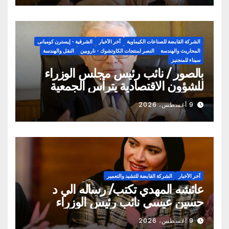
للأسمنت المسلح ) (2)
الشركة القابضة للصناعات الكيماوية
آخر الأخبار
الشرقية - إيسترن كومبانى
المحاريث والهندسة
النصر لمنتجات الكاوتشوك - ناروبين
النقل والهندسة
سيناء للمنجنيز
بالصور / نائب رئيس مجلس الوزراء
للشؤون الاقتصادية يترأس الجمعية
العمومية للشركة القابضة للصناعات
9 أغسطس، 2026
الكيماوية لاعتماد موازنة “2026-
2027”..
آخر الأخبار
الشركة القابضة للتشيد والتعمير
عائشه المهدي تكتب/ رساله الي د
حسين عيسي نائب رئيس الوزراء
اوقفوا تهديات مسؤلي شركه النصر
9 أغسطس، 2026
للاسكان والتعمير تجاه المواطنين