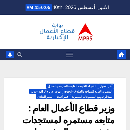
Ski
الأثنين. أغسطس 10th, 2026
4:50:06 AM
t
conten
آخر الأخبار
الشركة القابضة القابضة للسياحة والفنادق
المصرية العامة للسياحة والفنادق - ايجوث
بيوت الازياء الراقية - هانو
صيدناوى وبيع المصنوعات المصرية
عمر أفندي
مصر للفنادق
وزير قطاع الأعمال العام :
متابعه مستمره لمستجدات