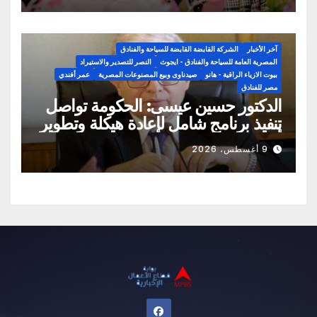
آخر الأخبار
الشركة القابضة القابضة للسياحة والفنادق
المصرية العامة للسياحة والفنادق - ايجوث
النصر للتصدير والاستيراد
بيوت الازياء الراقية - هانو
صيدناوى وبيع المصنوعات المصرية
عمر أفندي
مصر للفنادق
الدكتور حسين عيسى: الحكومة تواصل
تنفيذ برنامج شامل لإعادة هيكلة وتطوير
أداء الشركات المملوكة للدولة.. وتعظيم
9 أغسطس، 2026
الاستفادة من الأصول ورفع كفاءة إدارتها