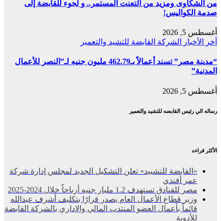
من الشكاوى ومزيد من التعنت المستمر.. و لجوء للقابضة إلى
صدمة الكواليس!
أغسطس 5, 2026
آخر الأخبار
الشركة القابضة للتشيد والتعمير
“مدينة مصر” تسند أعمالاً بـ462.79 مليون جنيه لـ”النصر للأعمال
المدنية”
أغسطس 5, 2026
رساله الي رئيس القابضه للتشيد والتعمير
الأكثر قراءه
«القابضة للتشييد» تعلن التشكيل الجديد لمجلس إدارة شركة
عمر أفندي
مصر للفنادق تستهدف 1.2 مليار جنيه أرباحاً خلال 2024-2025
وزير قطاع الأعمال العام يصدر قرارًا بتكليف أشرف عبدالله
قائماً بأعمال العضو المنتدب المالي والإداري بالشركة القابضة
للأدوية