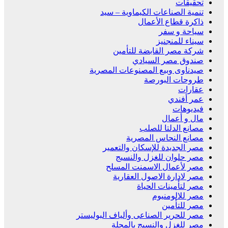
تحقيقات
تنمية الصناعات الكيماوية – سيد
ذاكرة قطاع الأعمال
سياحة و سفر
سيناء للمنجنيز
شركة مصر القابضة للتأمين
صندوق مصر السيادي
صيدناوى وبيع المصنوعات المصرية
طروحات البورصة
عقارات
عمر أفندي
فيديوهات
مال و أعمال
مصانع الدلتا للصلب
مصانع النحاس المصرية
مصر الجديدة للإسكان والتعمير
مصر حلوان للغزل والنسيج
مصر لأعمال الاسمنت المسلح
مصر لادارة الاصول العقارية
مصر لتأمينات الحياة
مصر للالومنيوم
مصر للتأمين
مصر للحرير الصناعى وألياف البوليستر
مصر للغزل والنسيج بالمحلة