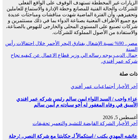
الزيارات غير المخططة تستهدف الوقوف على الواقع الفعلى
للشركات والحالة الفنية للمصانع وخطة الإدارة والاستماع للعاملين
وتحفيزهم، وأن الفترة الماضية شهدت مناقشات ومباحثات عديدة
مع جميع الأطراف المعنية بصناعة الدواء بما في ذلك مستثمرين و
شركات تصنيع على المستوى المحلى والخارجى للنهوض بالصناعة،
والاستفادة من الأصول المملوكة للشركات.
تصفّح
مصر.. 90% نسبة الإشغال بفنادق البحر الأحمر خلال احتفالات رأس
السنة
المقالات
جمال الديب يوجه رساله الي وزير قطاع الاعمال عن كيفيه نجاح
شركه عمر أفندي.
ذات صلة
آخر الأخبار
أجتماعيات
عمر أفندي
عزاء واجب / السيد اللواء ايمن سالم رئيس شركه عمر افندي
الأسبق في وفاه المغفور له أخو سيادته م أيمن سالم
أغسطس 5, 2026
آخر الأخبار
الشركة القابضة للتشيد والتعمير
تحقيقات
عائشه المهدي يكتب / استكمالاً لـ حكايتنا مع شركة النصر.. !رحلة