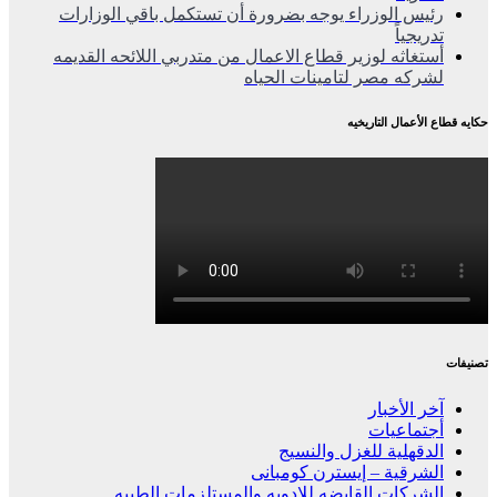
رئيس الوزراء يوجه بضرورة أن تستكمل باقي الوزارات
تدريجياً
أستغاثه لوزير قطاع الاعمال من متدربي اللائحه القديمه
لشركه مصر لتامينات الحياه
حكايه قطاع الأعمال التاريخيه
تصنيفات
آخر الأخبار
أجتماعيات
الدقهلية للغزل والنسيج
الشرقية – إيسترن كومبانى
الشركات القابضه للادويه والمستلزمات الطبيه