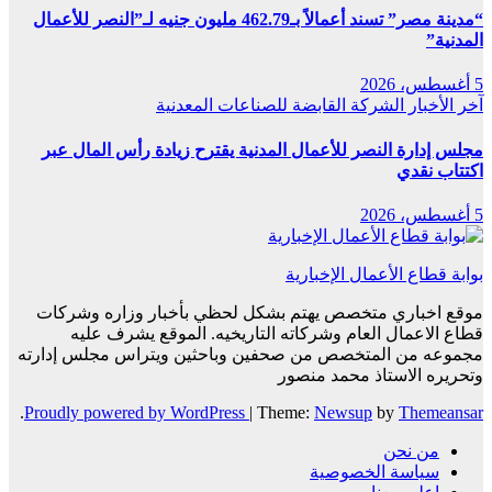
“مدينة مصر” تسند أعمالاً بـ462.79 مليون جنيه لـ”النصر للأعمال
المدنية”
5 أغسطس، 2026
آخر الأخبار
الشركة القابضة للصناعات المعدنية
مجلس إدارة النصر للأعمال المدنية يقترح زيادة رأس المال عبر
اكتتاب نقدي
5 أغسطس، 2026
بوابة قطاع الأعمال الإخبارية
موقع اخباري متخصص يهتم بشكل لحظي بأخبار وزاره وشركات
قطاع الاعمال العام وشركاته التاريخيه. الموقع يشرف عليه
مجموعه من المتخصص من صحفين وباحثين ويتراس مجلس إدارته
وتحريره الاستاذ محمد منصور
.
Proudly powered by WordPress
|
Theme:
Newsup
by
Themeansar
من نحن
سياسة الخصوصية