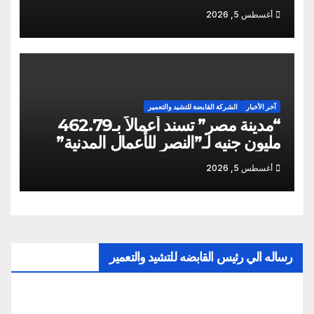
ومزيد من التعنت المستمر.. و لجوء
أغسطس 5, 2026
للقابضة إلى صدمة الكواليس!
آخر الأخبار
الشركة القابضة للتشيد والتعمير
“مدينة مصر” تسند أعمالاً بـ462.79
مليون جنيه لـ”النصر للأعمال المدنية”
أغسطس 5, 2026
رساله الي رئيس القابضه للتشيد والتعمير