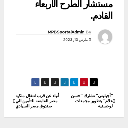
مستشار الطرح الأربعاء
القادم.
MPBSportalAdmin
By
مارس 13, 2023
“أجيليتي” تشارك “حسن
أنباء عن قرب انتقال ملكيه
تصفّح
علام” بتطوير مجمعات
مصر القابضه للتأمين الي
لوجستية
صندوق مصر السيادي
المقالات