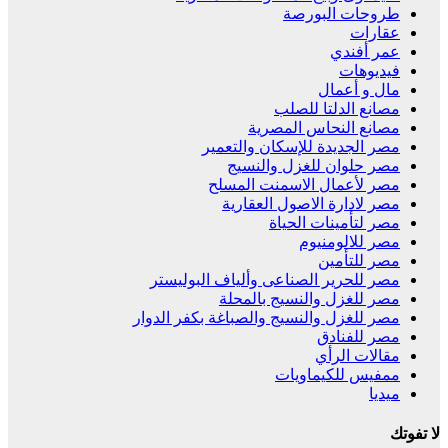
طروحات البورصة
عقارات
عمر أفندي
فيديوهات
مال و أعمال
مصانع الدلتا للصلب
مصانع النحاس المصرية
مصر الجديدة للإسكان والتعمير
مصر حلوان للغزل والنسيج
مصر لأعمال الاسمنت المسلح
مصر لادارة الاصول العقارية
مصر لتأمينات الحياة
مصر للالومنيوم
مصر للتأمين
مصر للحرير الصناعى وألياف البوليستر
مصر للغزل والنسيج بالمحلة
مصر للغزل والنسيج والصباغة بكفر الدوار
مصر للفنادق
مقالات الرأي
ممفيس للكيماويات
ميديا
لا تفوتك