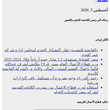
المدنية”
أغسطس 5, 2026
رساله الي رئيس القابضه للتشيد والتعمير
الأكثر قراءه
«القابضة للتشييد» تعلن التشكيل الجديد لمجلس إدارة شركة
عمر أفندي
مصر للفنادق تستهدف 1.2 مليار جنيه أرباحاً خلال 2024-2025
وزير قطاع الأعمال العام يصدر قرارًا بتكليف أشرف عبدالله
قائماً بأعمال العضو المنتدب المالي والإداري بالشركة القابضة
للأدوية
رئيس الوزراء يوجه بضرورة أن تستكمل باقي الوزارات
تدريجياً
أستغاثه لوزير قطاع الاعمال من متدربي اللائحه القديمه
لشركه مصر لتامينات الحياه
حكايه قطاع الأعمال التاريخيه