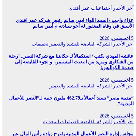
آخر الأخبار
أجتماعيات
عمر أفندي
عزاء واجب / السيد اللواء ايمن سالم رئيس شركه عمر افندي
الأسبق في وفاه المغفور له أخو سيادته م أيمن سالم
5 أغسطس، 2026
آخر الأخبار
الشركة القابضة للتشيد والتعمير
تحقيقات
عائشه المهدي يكتب / استكمالاً لـ حكايتنا مع شركة النصر.. !رحلة
من الشكاوى ومزيد من التعنت المستمر.. و لجوء للقابضة إلى
صدمة الكواليس!
5 أغسطس، 2026
آخر الأخبار
الشركة القابضة للتشيد والتعمير
“مدينة مصر” تسند أعمالاً بـ462.79 مليون جنيه لـ”النصر للأعمال
المدنية”
5 أغسطس، 2026
آخر الأخبار
الشركة القابضة للصناعات المعدنية
مجلس إدارة النصر للأعمال المدنية يقترح زيادة رأس المال عبر