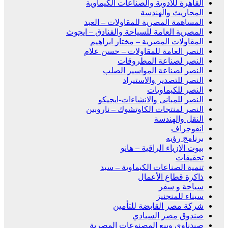
القاهرة للادوية والصناعات الكيماوية
المحاريث والهندسة
المساهمة المصرية للمقاولات – العبد
المصرية العامة للسياحة والفنادق – ايجوث
المقاولات المصرية – مختار ابراهيم
النصر العامة للمقاولات – حسن علام
النصر لصناعة المطروقات
النصر لصناعة المواسير الصلب
النصر للتصدير والاستيراد
النصر للكيماويات
النصر للمبانى والانشاءات-ايجيكو
النصر لمنتجات الكاوتشوك – ناروبين
النقل والهندسة
انفوجراف
برنامج رؤيه
بيوت الازياء الراقية – هانو
تحقيقات
تنمية الصناعات الكيماوية – سيد
ذاكرة قطاع الأعمال
سياحة و سفر
سيناء للمنجنيز
شركة مصر القابضة للتأمين
صندوق مصر السيادي
صيدناوى وبيع المصنوعات المصرية