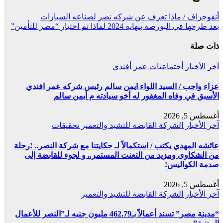
أنفوجراف / ماذا تعرف عن شركه نصر لصناعه السيارات
بعد طرحها في البورصه بنهايه 2024 لماذا تم اختيار “مصر للتأمين”
ذات صلة
آخر الأخبار
أجتماعيات
عمر أفندي
عزاء واجب / السيد اللواء ايمن سالم رئيس شركه عمر افندي
الأسبق في وفاه المغفور له أخو سيادته م أيمن سالم
أغسطس 5, 2026
آخر الأخبار
الشركة القابضة للتشيد والتعمير
تحقيقات
عائشه المهدي يكتب / استكمالاً لـ حكايتنا مع شركة النصر.. !رحلة
من الشكاوى ومزيد من التعنت المستمر.. و لجوء للقابضة إلى
صدمة الكواليس!
أغسطس 5, 2026
آخر الأخبار
الشركة القابضة للتشيد والتعمير
“مدينة مصر” تسند أعمالاً بـ462.79 مليون جنيه لـ”النصر للأعمال