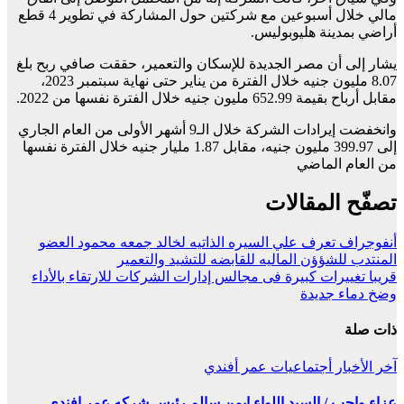
مالي خلال أسبوعين مع شركتين حول المشاركة في تطوير 4 قطع
أراضي بمدينة هليوبوليس.
يشار إلى أن مصر الجديدة للإسكان والتعمير، حققت صافي ربح بلغ
8.07 مليون جنيه خلال الفترة من يناير حتى نهاية سبتمبر 2023،
مقابل أرباح بقيمة 652.99 مليون جنيه خلال الفترة نفسها من 2022.
وانخفضت إيرادات الشركة خلال الـ9 أشهر الأولى من العام الجاري
إلى 399.97 مليون جنيه، مقابل 1.87 مليار جنيه خلال الفترة نفسها
من العام الماضي
تصفّح المقالات
أنفوجراف تعرف علي السيره الذاتيه لخالد جمعه محمود العضو
المنتدب للشؤؤن الماليه للقابضه للتشيد والتعمير
قريبا تغييرات كبيرة فى مجالس إدارات الشركات للارتقاء بالأداء
وضخ دماء جديدة
ذات صلة
آخر الأخبار
أجتماعيات
عمر أفندي
عزاء واجب / السيد اللواء ايمن سالم رئيس شركه عمر افندي