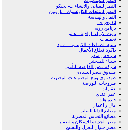
النصر للكيماويات
النصر للمبانى والانشاءات-ايجيكو
النصر لمنتجات الكاوتشوك – ناروبين
النقل والهندسة
انفوجراف
برنامج رؤيه
بيوت الازياء الراقية – هانو
تحقيقات
تنمية الصناعات الكيماوية – سيد
ذاكرة قطاع الأعمال
سياحة و سفر
سيناء للمنجنيز
شركة مصر القابضة للتأمين
صندوق مصر السيادي
صيدناوى وبيع المصنوعات المصرية
طروحات البورصة
عقارات
عمر أفندي
فيديوهات
مال و أعمال
مصانع الدلتا للصلب
مصانع النحاس المصرية
مصر الجديدة للإسكان والتعمير
مصر حلوان للغزل والنسيج