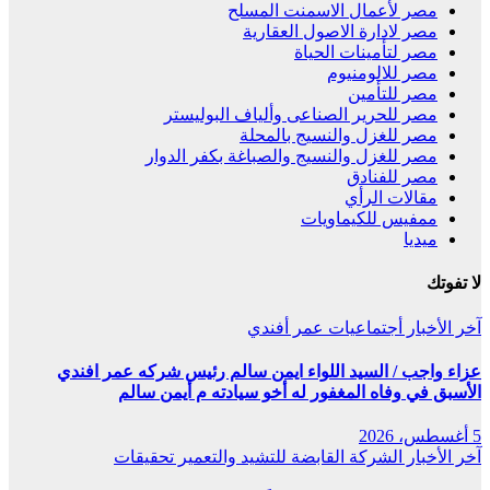
مصر لأعمال الاسمنت المسلح
مصر لادارة الاصول العقارية
مصر لتأمينات الحياة
مصر للالومنيوم
مصر للتأمين
مصر للحرير الصناعى وألياف البوليستر
مصر للغزل والنسيج بالمحلة
مصر للغزل والنسيج والصباغة بكفر الدوار
مصر للفنادق
مقالات الرأي
ممفيس للكيماويات
ميديا
لا تفوتك
آخر الأخبار
أجتماعيات
عمر أفندي
عزاء واجب / السيد اللواء ايمن سالم رئيس شركه عمر افندي
الأسبق في وفاه المغفور له أخو سيادته م أيمن سالم
5 أغسطس، 2026
آخر الأخبار
الشركة القابضة للتشيد والتعمير
تحقيقات