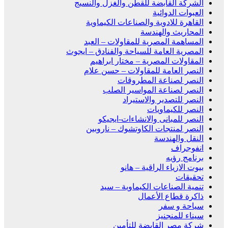
الشركة القابضة للقطن والغزل والنسيج
العبوات الدوائية
القاهرة للادوية والصناعات الكيماوية
المحاريث والهندسة
المساهمة المصرية للمقاولات – العبد
المصرية العامة للسياحة والفنادق – ايجوث
المقاولات المصرية – مختار ابراهيم
النصر العامة للمقاولات – حسن علام
النصر لصناعة المطروقات
النصر لصناعة المواسير الصلب
النصر للتصدير والاستيراد
النصر للكيماويات
النصر للمبانى والانشاءات-ايجيكو
النصر لمنتجات الكاوتشوك – ناروبين
النقل والهندسة
انفوجراف
برنامج رؤيه
بيوت الازياء الراقية – هانو
تحقيقات
تنمية الصناعات الكيماوية – سيد
ذاكرة قطاع الأعمال
سياحة و سفر
سيناء للمنجنيز
شركة مصر القابضة للتأمين