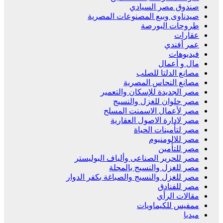
صندوق مصر السيادي
صيدناوى وبيع المصنوعات المصرية
طروحات البورصة
عقارات
عمر أفندي
فيديوهات
مال و أعمال
مصانع الدلتا للصلب
مصانع النحاس المصرية
مصر الجديدة للإسكان والتعمير
مصر حلوان للغزل والنسيج
مصر لأعمال الاسمنت المسلح
مصر لادارة الاصول العقارية
مصر لتأمينات الحياة
مصر للالومنيوم
مصر للتأمين
مصر للحرير الصناعى وألياف البوليستر
مصر للغزل والنسيج بالمحلة
مصر للغزل والنسيج والصباغة بكفر الدوار
مصر للفنادق
مقالات الرأي
ممفيس للكيماويات
ميديا