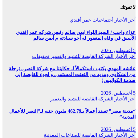
لا تفوتك
آخر الأخبار
أجتماعيات
عمر أفندي
عزاء واجب / السيد اللواء ايمن سالم رئيس شركه عمر افندي
الأسبق في وفاه المغفور له أخو سيادته م أيمن سالم
5 أغسطس، 2026
آخر الأخبار
الشركة القابضة للتشيد والتعمير
تحقيقات
عائشه المهدي يكتب / استكمالاً لـ حكايتنا مع شركة النصر.. !رحلة
من الشكاوى ومزيد من التعنت المستمر.. و لجوء للقابضة إلى
صدمة الكواليس!
5 أغسطس، 2026
آخر الأخبار
الشركة القابضة للتشيد والتعمير
“مدينة مصر” تسند أعمالاً بـ462.79 مليون جنيه لـ”النصر للأعمال
المدنية”
5 أغسطس، 2026
آخر الأخبار
الشركة القابضة للصناعات المعدنية