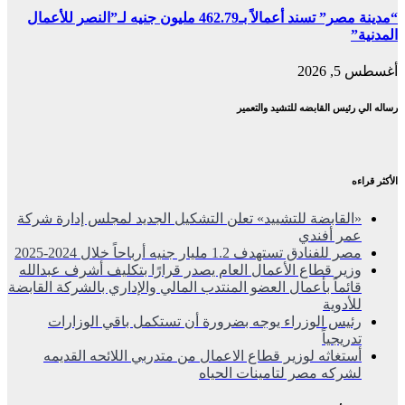
“مدينة مصر” تسند أعمالاً بـ462.79 مليون جنيه لـ”النصر للأعمال
المدنية”
أغسطس 5, 2026
رساله الي رئيس القابضه للتشيد والتعمير
الأكثر قراءه
«القابضة للتشييد» تعلن التشكيل الجديد لمجلس إدارة شركة
عمر أفندي
مصر للفنادق تستهدف 1.2 مليار جنيه أرباحاً خلال 2024-2025
وزير قطاع الأعمال العام يصدر قرارًا بتكليف أشرف عبدالله
قائماً بأعمال العضو المنتدب المالي والإداري بالشركة القابضة
للأدوية
رئيس الوزراء يوجه بضرورة أن تستكمل باقي الوزارات
تدريجياً
أستغاثه لوزير قطاع الاعمال من متدربي اللائحه القديمه
لشركه مصر لتامينات الحياه