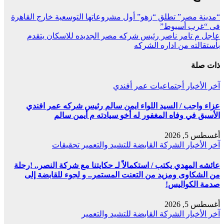
“مدينة مصر” تطلق “زهو” أول مشروعاتها التوسعية خارج القاهرة
فى “غرب أسيوط”
عاجل م تامر ناصر رئيس شركه مصر الجديده للاسكان يتقدم
بأستقالته من اداره الشركه
ذات صلة
آخر الأخبار
أجتماعيات
عمر أفندي
عزاء واجب / السيد اللواء ايمن سالم رئيس شركه عمر افندي
الأسبق في وفاه المغفور له أخو سيادته م أيمن سالم
أغسطس 5, 2026
آخر الأخبار
الشركة القابضة للتشيد والتعمير
تحقيقات
عائشه المهدي يكتب / استكمالاً لـ حكايتنا مع شركة النصر.. !رحلة
من الشكاوى ومزيد من التعنت المستمر.. و لجوء للقابضة إلى
صدمة الكواليس!
أغسطس 5, 2026
آخر الأخبار
الشركة القابضة للتشيد والتعمير