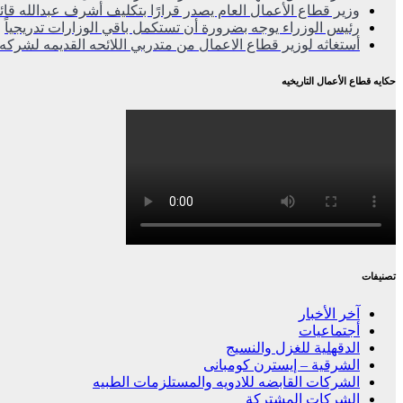
وزير قطاع الأعمال العام يصدر قرارًا بتكليف أشرف عبدالله قائم
رئيس الوزراء يوجه بضرورة أن تستكمل باقي الوزارات تدريجياً
أستغاثه لوزير قطاع الاعمال من متدربي اللائحه القديمه لشركه 
حكايه قطاع الأعمال التاريخيه
تصنيفات
آخر الأخبار
أجتماعيات
الدقهلية للغزل والنسيج
الشرقية – إيسترن كومبانى
الشركات القابضه للادويه والمستلزمات الطبيه
الشركات المشتركة