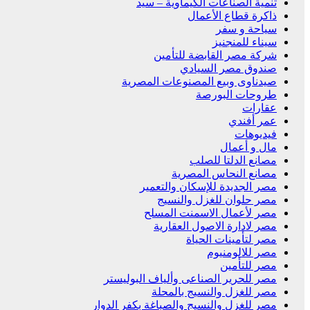
تنمية الصناعات الكيماوية – سيد
ذاكرة قطاع الأعمال
سياحة و سفر
سيناء للمنجنيز
شركة مصر القابضة للتأمين
صندوق مصر السيادي
صيدناوى وبيع المصنوعات المصرية
طروحات البورصة
عقارات
عمر أفندي
فيديوهات
مال و أعمال
مصانع الدلتا للصلب
مصانع النحاس المصرية
مصر الجديدة للإسكان والتعمير
مصر حلوان للغزل والنسيج
مصر لأعمال الاسمنت المسلح
مصر لادارة الاصول العقارية
مصر لتأمينات الحياة
مصر للالومنيوم
مصر للتأمين
مصر للحرير الصناعى وألياف البوليستر
مصر للغزل والنسيج بالمحلة
مصر للغزل والنسيج والصباغة بكفر الدوار