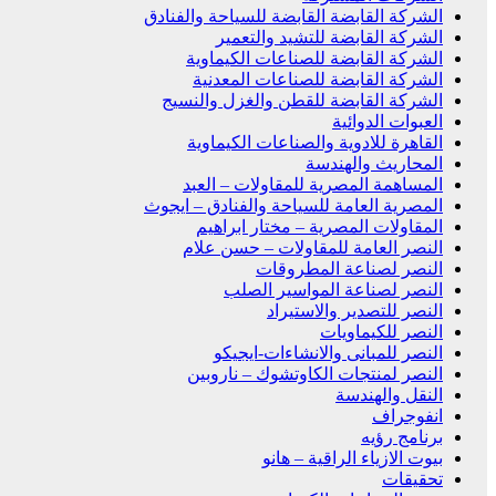
الشركة القابضة القابضة للسياحة والفنادق
الشركة القابضة للتشيد والتعمير
الشركة القابضة للصناعات الكيماوية
الشركة القابضة للصناعات المعدنية
الشركة القابضة للقطن والغزل والنسيج
العبوات الدوائية
القاهرة للادوية والصناعات الكيماوية
المحاريث والهندسة
المساهمة المصرية للمقاولات – العبد
المصرية العامة للسياحة والفنادق – ايجوث
المقاولات المصرية – مختار ابراهيم
النصر العامة للمقاولات – حسن علام
النصر لصناعة المطروقات
النصر لصناعة المواسير الصلب
النصر للتصدير والاستيراد
النصر للكيماويات
النصر للمبانى والانشاءات-ايجيكو
النصر لمنتجات الكاوتشوك – ناروبين
النقل والهندسة
انفوجراف
برنامج رؤيه
بيوت الازياء الراقية – هانو
تحقيقات