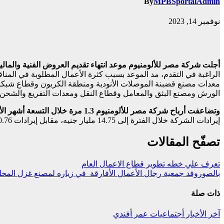
By
MPBSportalAdmin
نوفمبر 14, 2023
أجلت شركة مصر للألومنيوم موعد انتهاء تقديم العروض الفنية والمالي
الراغبة في التقدم، مد الموعد بسبب كثرة الأعمال المطلوبة في المن
معدات مصنع قضبنة الموصلات الأنودية ومنطقة الكربون وقطاع شبكات
الورش ومصنع البثق والمعامل وقطاع النقل ومعدات التفريغ والشحن ب
وتضاعفت أرباح شركة مصر للألومنيوم 1.3
مرة خلال التسعة أشهر الأولى من 
إيرادات الشركة خلال الفترة إلى 14.75 مليار جنيه، مقابل إيرادات 10.76 مليار جنيه في الفترة المقارنة من العام المالي الماضي.
تصفّح المقالات
تعرف علي خطه تطوير قطاع الاعمال العام
بالصوروفد جمعية رجال الأعمال الأفارقة في زياره لمصنع غزل المحل
ذات صلة
آخر الأخبار
أجتماعيات
عمر أفندي