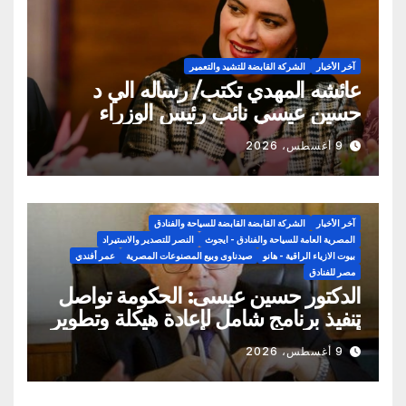
آخر الأخبار
الشركة القابضة للتشيد والتعمير
عائشه المهدي تكتب/ رساله الي د
حسين عيسي نائب رئيس الوزراء
اوقفوا تهديات مسؤلي شركه النصر
9 أغسطس، 2026
للاسكان والتعمير تجاه المواطنين
آخر الأخبار
الشركة القابضة القابضة للسياحة والفنادق
المصرية العامة للسياحة والفنادق - ايجوث
النصر للتصدير والاستيراد
بيوت الازياء الراقية - هانو
صيدناوى وبيع المصنوعات المصرية
عمر أفندي
مصر للفنادق
الدكتور حسين عيسى: الحكومة تواصل
تنفيذ برنامج شامل لإعادة هيكلة وتطوير
أداء الشركات المملوكة للدولة.. وتعظيم
9 أغسطس، 2026
الاستفادة من الأصول ورفع كفاءة إدارتها