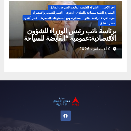
آخر الأخبار
الشركة القابضة القابضة للسياحة والفنادق
المصرية العامة للسياحة والفنادق - ايجوث
النصر للتصدير والاستيراد
بيوت الازياء الراقية - هانو
صيدناوى وبيع المصنوعات المصرية
عمر أفندي
مصر للفنادق
برئاسة نائب رئيس الوزراء للشؤون
الاقتصادية:عمومية “القابضة للسياحة
والفنادق” تعتمد الموازنة التقديرية لعام
9 أغسطس، 2026
2026/2027