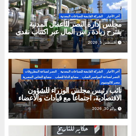
آخر الأخبار
الشركة القابضة للصناعات المعدنية
مجلس إدارة النصر للأعمال المدنية
يقترح زيادة رأس المال عبر اكتتاب نقدي
أغسطس 5, 2026
آخر الأخبار
الشركة القابضة للصناعات المعدنية
النصر لصناعة المطروقات
النصر لصناعة المواسير الصلب
مصانع الدلتا للصلب
مصانع النحاس المصرية
مصر للالومنيوم
نائب رئيس مجلس الوزراء للشؤون
الاقتصادية، اجتماعاً مع قيادات والاعضاء
المنتدبين الشركة القابضة للصناعات
يوليو 30, 2026
المعدنية