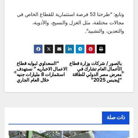
وتابع: “طرحنا 53 فرصة استثمارية للقطاع الخاص في
مجالات مختلفة، مثل الغزل والنسيج، والأدوية،
والتعدين، والتشييد”.
بالصور / شركات وزارة قطاع
“السعداوي لبوابه قطاع
تصفّح
الأعمال العام تشارك في
الاعمال الاخباريه ” نستهدف
معرض مصر الدولي للطاقة
استثمارات 8 مليارات جنيه
المقالات
“إيجبس 2025”
خلال العام الجاري
ذات صلة